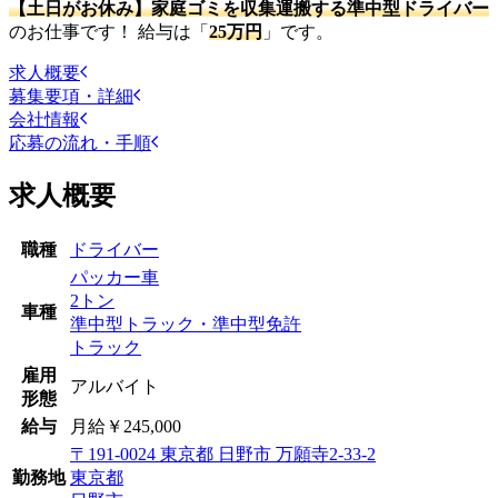
【土日がお休み】家庭ゴミを収集運搬する準中型ドライバー
のお仕事です！ 給与は「
25万円
」です。
求人概要
募集要項・詳細
会社情報
応募の流れ・手順
求人概要
職種
ドライバー
パッカー車
2トン
車種
準中型トラック・準中型免許
トラック
雇用
アルバイト
形態
給与
月給￥245,000
〒191-0024 東京都 日野市 万願寺2-33-2
勤務地
東京都