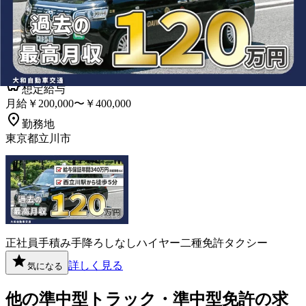
様をお届けするタクシードライバー｜
東京都立川市
大和自動車交通株式会社
想定給与
月給￥200,000〜￥400,000
勤務地
東京都立川市
正社員
手積み手降ろしなし
ハイヤー
二種免許
タクシー
詳しく見る
気になる
他の
準中型トラック・準中型免許
の求