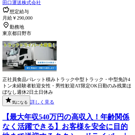
田口運送株式会社
想定給与
月給￥290,000
勤務地
東京都日野市
正社員
食品
パレット積み
トラック
中型トラック・中型免許
4
トン
未経験者歓迎
女性・男性歓迎
AT限定OK
日勤のみ
残業ほ
ぼなし
週休2日
土日休み
詳しく見る
気になる
【最大年収540万円の高収入！年齢関係
なく活躍できる】お客様を安全に目的