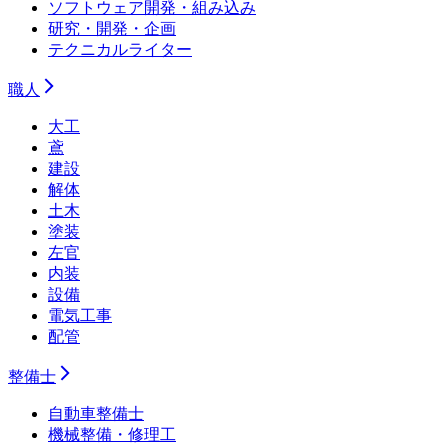
ソフトウェア開発・組み込み
研究・開発・企画
テクニカルライター
職人
大工
鳶
建設
解体
土木
塗装
左官
内装
設備
電気工事
配管
整備士
自動車整備士
機械整備・修理工