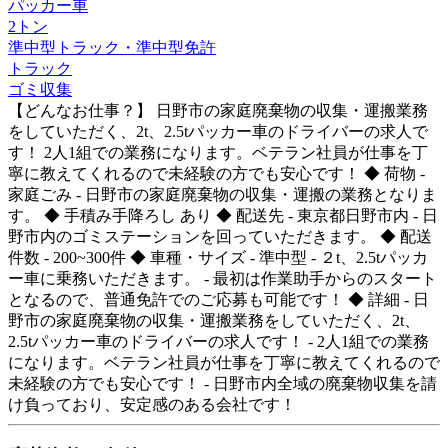
パッカー車
2トン
準中型トラック・準中型免許
トラック
ゴミ収集
【どんなお仕事？】 日野市の家庭廃棄物の収集・運搬業務
をしていただく、2t、2.5tパッカー車のドライバーの求人で
す！ 2人1組での業務になります。ベテラン社員が仕事を丁
寧に教えてくれるので未経験の方でも安心です！ ◆ 荷物 -
家庭ごみ - 日野市の家庭廃棄物の収集・運搬の業務となりま
す。 ◆ 手積み手降ろし あり ◆ 配送先 - 東京都日野市内 - 日
野市内のゴミステーションを回っていただきます。 ◆ 配送
件数 - 200~300件 ◆ 車種・サイズ - 準中型 - ２t、2.5tパッカ
ー車に乗務いただきます。 - 最初は作業助手からのスタート
となるので、普通免許でのご応募も可能です！ ◆ 詳細 - 日
野市の家庭廃棄物の収集・運搬業務をしていただく、2t、
2.5tパッカー車のドライバーの求人です！ - 2人1組での業務
になります。ベテラン社員が仕事を丁寧に教えてくれるので
未経験の方でも安心です！ - 日野市内全域の廃棄物収集を請
け負っており、安定感のある会社です！