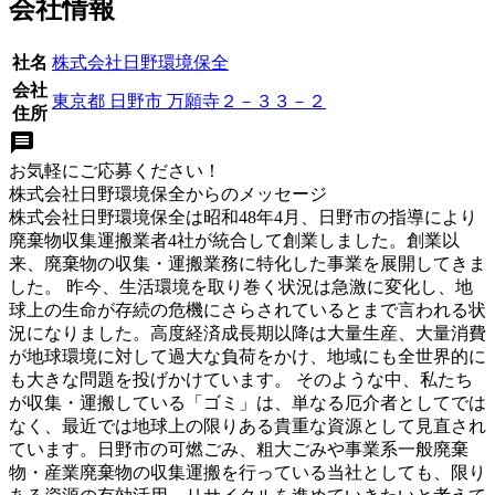
会社情報
社名
株式会社日野環境保全
会社
東京都 日野市 万願寺２－３３－２
住所
お気軽にご応募ください！
株式会社日野環境保全
からのメッセージ
株式会社日野環境保全は昭和48年4月、日野市の指導により
廃棄物収集運搬業者4社が統合して創業しました。創業以
来、廃棄物の収集・運搬業務に特化した事業を展開してきま
した。 昨今、生活環境を取り巻く状況は急激に変化し、地
球上の生命が存続の危機にさらされているとまで言われる状
況になりました。高度経済成長期以降は大量生産、大量消費
が地球環境に対して過大な負荷をかけ、地域にも全世界的に
も大きな問題を投げかけています。 そのような中、私たち
が収集・運搬している「ゴミ」は、単なる厄介者としてでは
なく、最近では地球上の限りある貴重な資源として見直され
ています。日野市の可燃ごみ、粗大ごみや事業系一般廃棄
物・産業廃棄物の収集運搬を行っている当社としても、限り