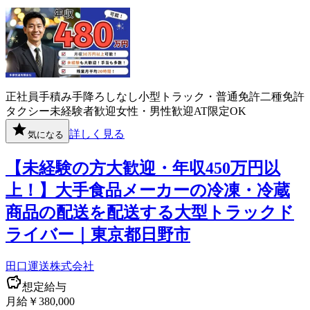
正社員
手積み手降ろしなし
小型トラック・普通免許
二種免許
タクシー
未経験者歓迎
女性・男性歓迎
AT限定OK
詳しく見る
気になる
【未経験の方大歓迎・年収450万円以
上！】大手食品メーカーの冷凍・冷蔵
商品の配送を配送する大型トラックド
ライバー｜東京都日野市
田口運送株式会社
想定給与
月給￥380,000