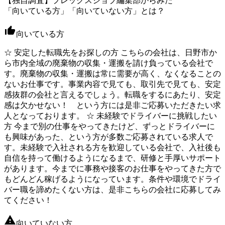
【独自調査】プレックスジョブ編集部からみた
「向いている方」「向いていない方」とは？
向いている方
☆ 安定した転職先をお探しの方 こちらの会社は、日野市か
ら市内全域の廃棄物の収集・運搬を請け負っている会社で
す。廃棄物の収集・運搬は常に需要が高く、なくなることの
ないお仕事です。事業内容で見ても、取引先で見ても、安定
感抜群の会社と言えるでしょう。転職をするにあたり、安定
感は欠かせない！ という方には是非ご応募いただきたい求
人となっております。 ☆ 未経験でドライバーに挑戦したい
方 今まで別の仕事をやってきたけど、ずっとドライバーに
も興味があった、という方が多数ご応募されている求人で
す。未経験で入社される方を歓迎している会社で、入社後も
自信を持って働けるようになるまで、研修と手厚いサポート
があります。今までに事務や接客のお仕事をやってきた方で
もどんどん稼げるようになっています。条件や環境でドライ
バー職を諦めたくない方は、是非こちらの会社に応募してみ
てください！
向いていない方