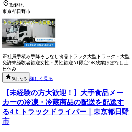
勤務地
東京都日野市
正社員
手積み手降ろしなし
食品
トラック
大型トラック・大型
免許
未経験者歓迎
女性・男性歓迎
AT限定OK
残業ほぼなし
土
日休み
詳しく見る
気になる
【未経験の方大歓迎！】大手食品メー
カーの冷凍・冷蔵商品の配送を配送す
る4ｔトラックドライバー｜東京都日野
市