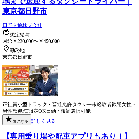
地まで送迎するタクシードライバー｜
東京都日野市
日野交通株式会社
想定給与
月給￥220,000〜￥450,000
勤務地
東京都日野市
正社員
小型トラック・普通免許
タクシー
未経験者歓迎
女性・
男性歓迎
AT限定OK
日勤・夜勤選択可能
詳しく見る
気になる
【専用乗り場や配車アプリもあり！】