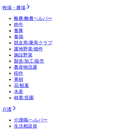
牧場・農場
酪農/酪農ヘルパー
肉牛
養豚
養鶏
競走馬/乗馬クラブ
露地野菜/畑作
施設野菜
製造/加工/販売
農産物流通
稲作
果樹
花/観葉
水産
林業/造園
介護
介護職/ヘルパー
生活相談員