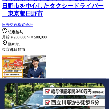
日野市を中心したタクシードライバー
｜東京都日野市
日野交通株式会社
想定給与
月給￥200,000〜￥500,000
勤務地
東京都日野市
正社員
タクシー
未経験者歓迎
日勤・夜勤選択可能
詳しく見る
気になる
【タクシー業界唯一の上場企業】お客