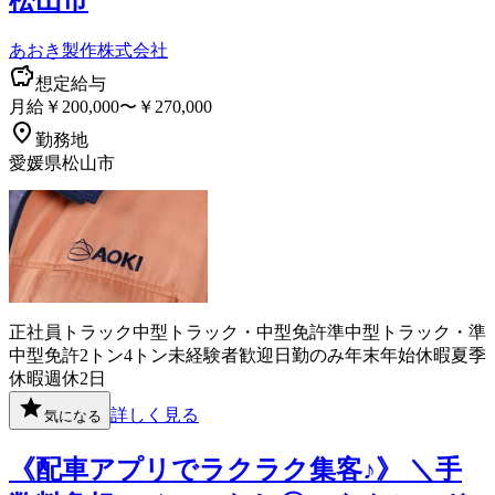
松山市
あおき製作株式会社
想定給与
月給￥200,000〜￥270,000
勤務地
愛媛県松山市
正社員
トラック
中型トラック・中型免許
準中型トラック・準
中型免許
2トン
4トン
未経験者歓迎
日勤のみ
年末年始休暇
夏季
休暇
週休2日
詳しく見る
気になる
《配車アプリでラクラク集客♪》 ＼手