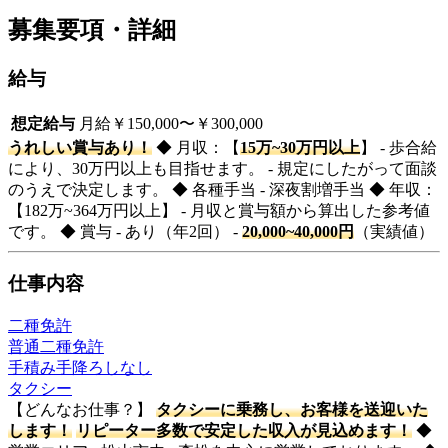
募集要項・詳細
給与
想定給与
月給￥150,000〜￥300,000
うれしい賞与あり！
◆ 月収：【
15万~30万円以上
】 - 歩合給
により、30万円以上も目指せます。 - 規定にしたがって面談
のうえで決定します。 ◆ 各種手当 - 深夜割増手当 ◆ 年収：
【182万~364万円以上】 - 月収と賞与額から算出した参考値
です。 ◆ 賞与 - あり（年2回） -
20,000~40,000円
（実績値）
仕事内容
二種免許
普通二種免許
手積み手降ろしなし
タクシー
【どんなお仕事？】
タクシーに乗務し、お客様を送迎いた
します！
リピーター多数で安定した収入が見込めます！
◆