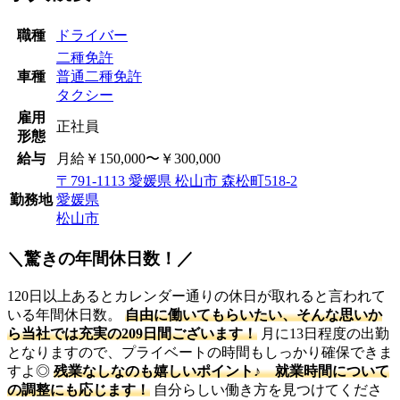
職種
ドライバー
二種免許
車種
普通二種免許
タクシー
雇用
正社員
形態
給与
月給￥150,000〜￥300,000
〒791-1113 愛媛県 松山市 森松町518-2
勤務地
愛媛県
松山市
＼驚きの年間休日数！／
120日以上あるとカレンダー通りの休日が取れると言われて
いる年間休日数。
自由に働いてもらいたい、そんな思いか
ら当社では充実の209日間ございます！
月に13日程度の出勤
となりますので、プライベートの時間もしっかり確保できま
すよ◎
残業なしなのも嬉しいポイント♪ 就業時間について
の調整にも応じます！
自分らしい働き方を見つけてくださ