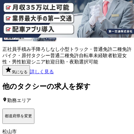
愛媛県松山市
正社員
手積み手降ろしなし
小型トラック・普通免許
二種免許
バイク・原付
タクシー
普通二種免許
自転車
未経験者歓迎
女
性・男性歓迎
シニア歓迎
日勤・夜勤選択可能
詳しく見る
気になる
他の
タクシー
の求人を探す
勤務エリア
都道府県を変更
松山市