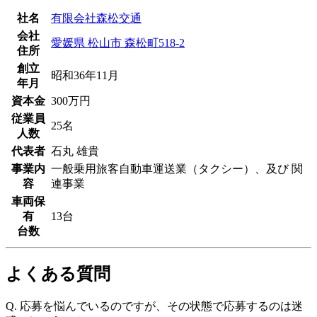
社名
有限会社森松交通
会社
愛媛県 松山市 森松町518-2
住所
創立
昭和36年11月
年月
資本金
300万円
従業員
25名
人数
代表者
石丸 雄貴
事業内
一般乗用旅客自動車運送業（タクシー）、及び 関
容
連事業
車両保
有
13台
台数
よくある質問
Q.
応募を悩んでいるのですが、その状態で応募するのは迷