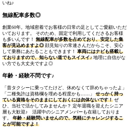
いね♪
無線配車多数◎
創業60年。地域密着でお客様の日常の足としてご愛顧いただ
いております。 そのため、固定で利用してくださるお客様
も多いんです！
無線配車が多数を占めており、安定した集
客が見込めますよ◎
顔見知りの常連さんだからこそ、安心
して乗務にあたることもできます！
車両にはナビも搭載し
ておりますので、知らない道でもスイスイ♪
地理に自信がな
い方でも大丈夫ですよ◎
年齢・経験不問です♪
「昔タクシーに乗ってたけど、休めなくて辞めちゃったよ」
「二種免許は資格欄を埋める程度かも……」
せっかく持っ
ている資格をそのままにしておくには勿体ないです！
ぜ
ひ、当社で活かしてみませんか？ 定年退職を迎えたシニア
層も大歓迎♪ 活躍中のシニアメンバーも在籍しておりま
す。
年齢・経験問いませんので、気軽にチャレンジするこ
とが可能ですよ！