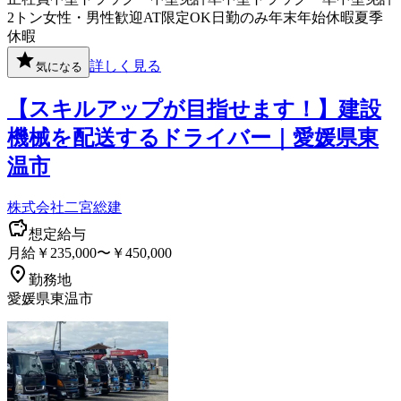
2トン
女性・男性歓迎
AT限定OK
日勤のみ
年末年始休暇
夏季
休暇
詳しく見る
気になる
【スキルアップが目指せます！】建設
機械を配送するドライバー｜愛媛県東
温市
株式会社二宮総建
想定給与
月給￥235,000〜￥450,000
勤務地
愛媛県東温市