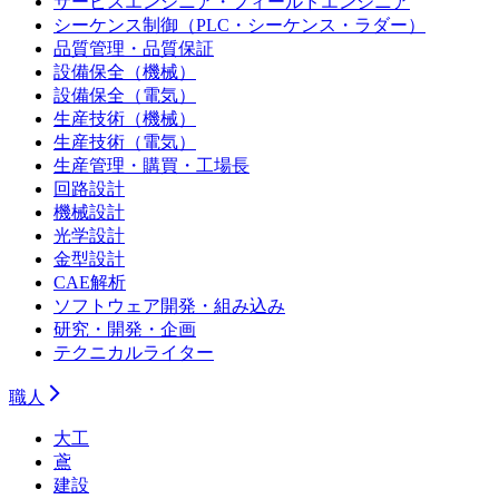
サービスエンジニア・フィールドエンジニア
シーケンス制御（PLC・シーケンス・ラダー）
品質管理・品質保証
設備保全（機械）
設備保全（電気）
生産技術（機械）
生産技術（電気）
生産管理・購買・工場長
回路設計
機械設計
光学設計
金型設計
CAE解析
ソフトウェア開発・組み込み
研究・開発・企画
テクニカルライター
職人
大工
鳶
建設