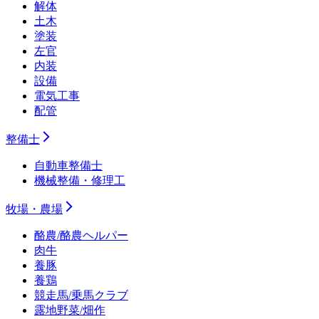
解体
土木
塗装
左官
内装
設備
電気工事
配管
整備士
自動車整備士
機械整備・修理工
牧場・農場
酪農/酪農ヘルパー
肉牛
養豚
養鶏
競走馬/乗馬クラブ
露地野菜/畑作