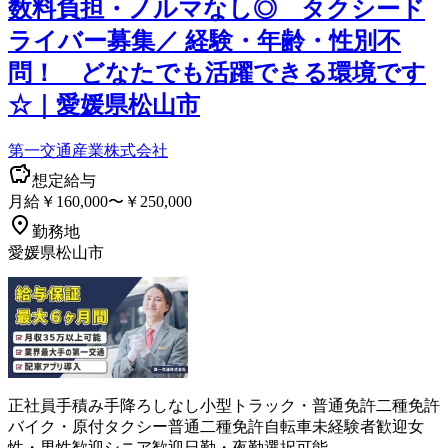
数料負担・ノルマなし◎ タクシード
ライバー募集／ 経験・年齢・性別不
問！ どなたでも活躍できる環境です
☆｜愛媛県松山市
第一交通産業株式会社
想定給与
月給￥160,000〜￥250,000
勤務地
愛媛県松山市
正社員
手積み手降ろしなし
小型トラック・普通免許
二種免許
バイク・原付
タクシー
普通二種免許
自転車
未経験者歓迎
女
性・男性歓迎
シニア歓迎
日勤・夜勤選択可能