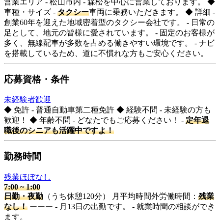
営業エリア - 松山市内 - 森松を中心に営業しております。 ◆
車種・サイズ -
タクシー
車両に乗務いただきます。 ◆ 詳細 -
創業60年を迎えた地域密着型のタクシー会社です。 - 日常の
足として、地元の皆様に愛されています。 - 固定のお客様が
多く、無線配車が多数を占める働きやすい環境です。 - ナビ
を搭載しているため、道に不慣れな方もご安心ください。
応募資格・条件
未経験者歓迎
◆ 免許 - 普通自動車第二種免許 ◆ 経験不問 - 未経験の方も
歓迎！ ◆ 年齢不問 - どなたでもご応募ください！ -
定年退
職後のシニアも活躍中ですよ！
勤務時間
残業ほぼなし
7:00
~
1:00
日勤・夜勤
（うち休憩120分） 月平均時間外労働時間：
残業
なし！
ーーー - 月13日の出勤です。 - 就業時間の相談ができ
ます。