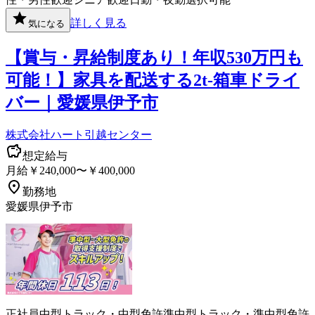
詳しく見る
気になる
【賞与・昇給制度あり！年収530万円も
可能！】家具を配送する2t-箱車ドライ
バー｜愛媛県伊予市
株式会社ハート引越センター
想定給与
月給￥240,000〜￥400,000
勤務地
愛媛県伊予市
正社員
中型トラック・中型免許
準中型トラック・準中型免許