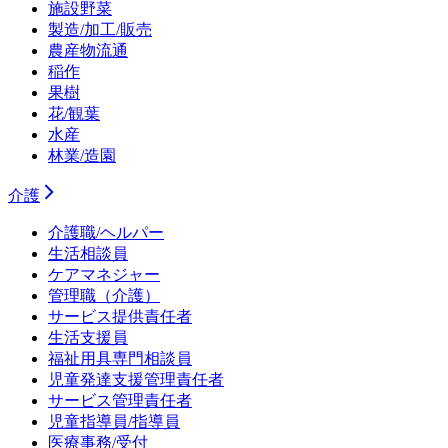
施設野菜
製造/加工/販売
農産物流通
稲作
果樹
花/観葉
水産
林業/造園
介護
介護職/ヘルパー
生活相談員
ケアマネジャー
管理職（介護）
サービス提供責任者
生活支援員
福祉用具専門相談員
児童発達支援管理責任者
サービス管理責任者
児童指導員/指導員
医療事務/受付