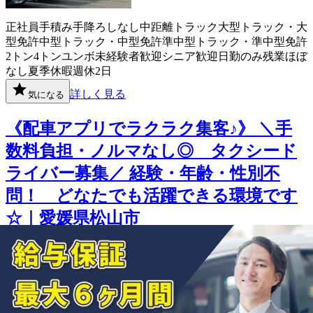
正社員
手積み手降ろしなし
中距離
トラック
大型トラック・大
型免許
中型トラック・中型免許
準中型トラック・準中型免許
2トン
4トン
ユンボ
未経験者歓迎
シニア歓迎
日勤のみ
残業ほぼ
なし
夏季休暇
週休2日
詳しく見る
気になる
《配車アプリでラクラク集客♪》 ＼手
数料負担・ノルマなし◎ タクシード
ライバー募集／ 経験・年齢・性別不
問！ どなたでも活躍できる環境です
☆｜愛媛県松山市
第一交通産業株式会社
想定給与
月給￥160,000〜￥250,000
勤務地