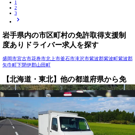
1
2
3
岩手県
内の市区町村の
免許取得支援制
度あり
ドライバー
求人を探す
盛岡市
宮古市
花巻市
北上市
釜石市
滝沢市
紫波郡紫波町
紫波郡
矢巾町
下閉伊郡山田町
【
北海道・東北
】他の都道府県から
免
許取得支援制度ありドライバー求人を
探す
青森県
宮城県
山形県
福島県
北海道
秋田県
勤務エリア