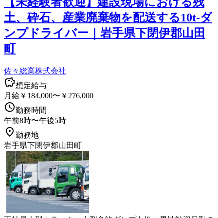
【未経験者歓迎】建設現場における残
土、砕石、産業廃棄物を配送する10t-ダ
ンプドライバー｜岩手県下閉伊郡山田
町
佐々総業株式会社
想定給与
月給￥184,000〜￥276,000
勤務時間
午前8時〜午後5時
勤務地
岩手県下閉伊郡山田町