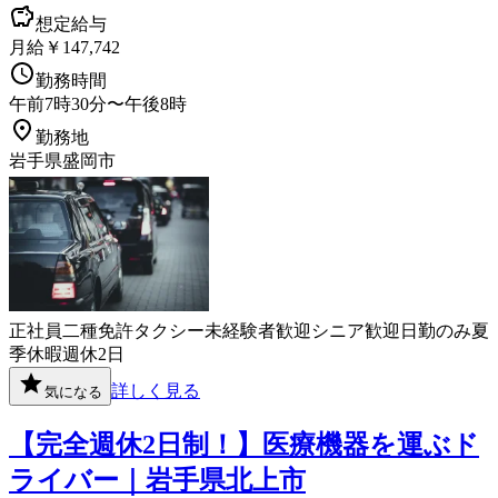
想定給与
月給￥147,742
勤務時間
午前7時30分〜午後8時
勤務地
岩手県盛岡市
正社員
二種免許
タクシー
未経験者歓迎
シニア歓迎
日勤のみ
夏
季休暇
週休2日
詳しく見る
気になる
【完全週休2日制！】医療機器を運ぶド
ライバー｜岩手県北上市