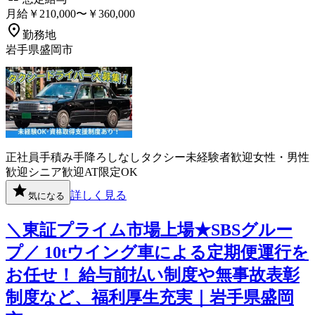
月給￥210,000〜￥360,000
勤務地
岩手県盛岡市
正社員
手積み手降ろしなし
タクシー
未経験者歓迎
女性・男性
歓迎
シニア歓迎
AT限定OK
詳しく見る
気になる
＼東証プライム市場上場★SBSグルー
プ／ 10tウイング車による定期便運行を
お任せ！ 給与前払い制度や無事故表彰
制度など、福利厚生充実｜岩手県盛岡