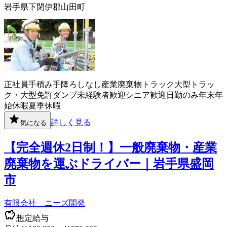
岩手県下閉伊郡山田町
正社員
手積み手降ろしなし
産業廃棄物
トラック
大型トラッ
ク・大型免許
ダンプ
未経験者歓迎
シニア歓迎
日勤のみ
年末年
始休暇
夏季休暇
詳しく見る
気になる
【完全週休2日制！】一般廃棄物・産業
廃棄物を運ぶドライバー｜岩手県盛岡
市
有限会社 ニーズ開発
想定給与