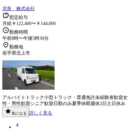
北良 株式会社
想定給与
月給￥122,400〜￥144,000
勤務時間
午前8時〜午後5時30分
勤務地
岩手県北上市
アルバイト
トラック
小型トラック・普通免許
未経験者歓迎
女
性・男性歓迎
シニア歓迎
日勤のみ
夏季休暇
週休2日
土日休み
詳しく見る
気になる