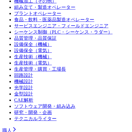
機械加工（その他）
組み立て・製造オペレーター
プラントオペレーター
食品・飲料・医薬品製造オペレーター
サービスエンジニア・フィールドエンジニア
シーケンス制御（PLC・シーケンス・ラダー）
品質管理・品質保証
設備保全（機械）
設備保全（電気）
生産技術（機械）
生産技術（電気）
生産管理・購買・工場長
回路設計
機械設計
光学設計
金型設計
CAE解析
ソフトウェア開発・組み込み
研究・開発・企画
テクニカルライター
職人