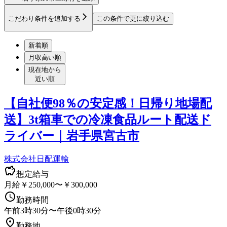
こだわり条件を追加する
この条件で更に絞り込む
新着順
月収高い順
現在地から
近い順
【自社便98％の安定感！日帰り地場配
送】3t箱車での冷凍食品ルート配送ド
ライバー｜岩手県宮古市
株式会社日配運輸
想定給与
月給￥250,000〜￥300,000
勤務時間
午前3時30分〜午後0時30分
勤務地