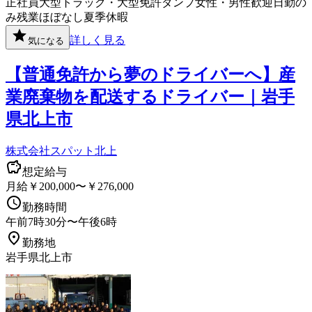
正社員
大型トラック・大型免許
ダンプ
女性・男性歓迎
日勤の
み
残業ほぼなし
夏季休暇
詳しく見る
気になる
【普通免許から夢のドライバーへ】産
業廃棄物を配送するドライバー｜岩手
県北上市
株式会社スパット北上
想定給与
月給￥200,000〜￥276,000
勤務時間
午前7時30分〜午後6時
勤務地
岩手県北上市