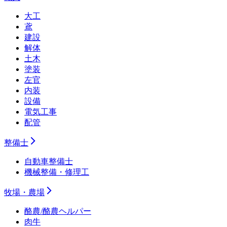
大工
鳶
建設
解体
土木
塗装
左官
内装
設備
電気工事
配管
整備士
自動車整備士
機械整備・修理工
牧場・農場
酪農/酪農ヘルパー
肉牛