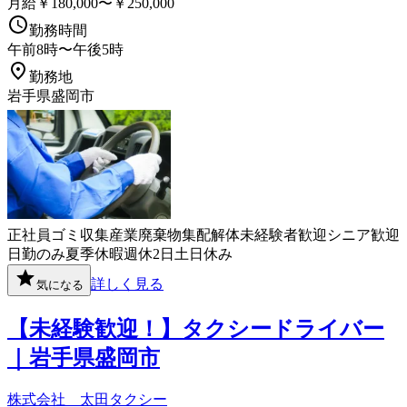
月給￥180,000〜￥250,000
勤務時間
午前8時〜午後5時
勤務地
岩手県盛岡市
正社員
ゴミ収集
産業廃棄物
集配
解体
未経験者歓迎
シニア歓迎
日勤のみ
夏季休暇
週休2日
土日休み
詳しく見る
気になる
【未経験歓迎！】タクシードライバー
｜岩手県盛岡市
株式会社 太田タクシー