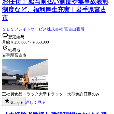
お任せ！ 給与前払い制度や無事故表彰
制度など、福利厚生充実｜岩手県宮古
市
ＳＢＳフレイトサービス株式会社 宮古出張所
想定給与
月給￥250,000〜￥350,000
勤務地
岩手県宮古市
正社員
食品
トラック
大型トラック・大型免許
日勤のみ
詳しく見る
気になる