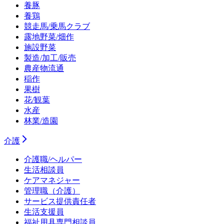
養豚
養鶏
競走馬/乗馬クラブ
露地野菜/畑作
施設野菜
製造/加工/販売
農産物流通
稲作
果樹
花/観葉
水産
林業/造園
介護
介護職/ヘルパー
生活相談員
ケアマネジャー
管理職（介護）
サービス提供責任者
生活支援員
福祉用具専門相談員