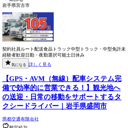
岩手県宮古市
契約社員
ルート配送
食品
トラック
中型トラック・中型免許
未
経験者歓迎
日勤・夜勤選択可能
土日休み
詳しく見る
気になる
【GPS・AVM（無線）配車システム完
備で効率的に営業できる！】観光地へ
の送迎・日常の移動をサポートするタ
クシードライバー｜岩手県盛岡市
県都交通有限会社
想定給与