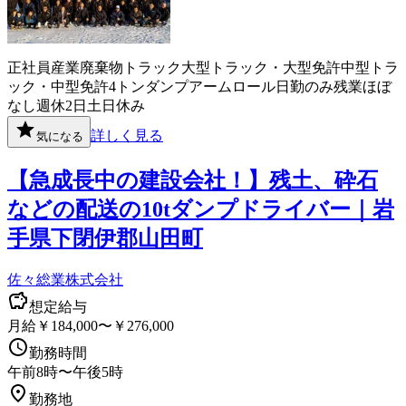
正社員
産業廃棄物
トラック
大型トラック・大型免許
中型トラ
ック・中型免許
4トン
ダンプ
アームロール
日勤のみ
残業ほぼ
なし
週休2日
土日休み
詳しく見る
気になる
【急成長中の建設会社！】残土、砕石
などの配送の10tダンプドライバー｜岩
手県下閉伊郡山田町
佐々総業株式会社
想定給与
月給￥184,000〜￥276,000
勤務時間
午前8時〜午後5時
勤務地