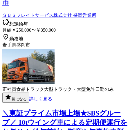
市
ＳＢＳフレイトサービス株式会社 盛岡営業所
想定給与
月給￥250,000〜￥350,000
勤務地
岩手県盛岡市
正社員
食品
トラック
大型トラック・大型免許
日勤のみ
詳しく見る
気になる
＼東証プライム市場上場★SBSグルー
プ／ 10tウイング車による定期便運行を