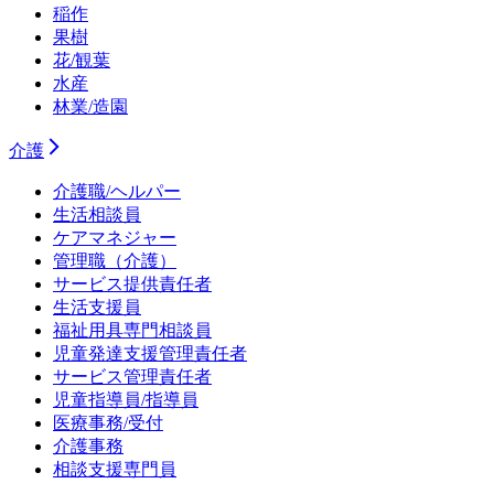
稲作
果樹
花/観葉
水産
林業/造園
介護
介護職/ヘルパー
生活相談員
ケアマネジャー
管理職（介護）
サービス提供責任者
生活支援員
福祉用具専門相談員
児童発達支援管理責任者
サービス管理責任者
児童指導員/指導員
医療事務/受付
介護事務
相談支援専門員