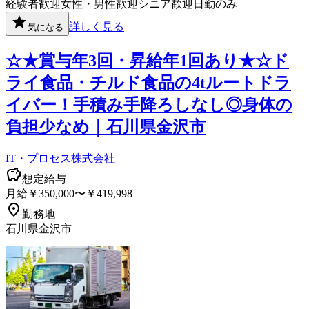
経験者歓迎
女性・男性歓迎
シニア歓迎
日勤のみ
詳しく見る
気になる
☆★賞与年3回・昇給年1回あり★☆ド
ライ食品・チルド食品の4tルートドラ
イバー！手積み手降ろしなし◎身体の
負担少なめ｜石川県金沢市
IT・プロセス株式会社
想定給与
月給￥350,000〜￥419,998
勤務地
石川県金沢市