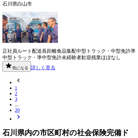
石川県白山市
正社員
ルート配送
長距離
食品
集配
中型トラック・中型免許
準
中型トラック・準中型免許
未経験者歓迎
残業ほぼなし
詳しく見る
気になる
1
2
3
...
20
石川県
内の市区町村の
社会保険完備
ド