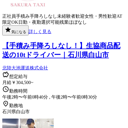
正社員
手積み手降ろしなし
未経験者歓迎
女性・男性歓迎
AT
限定OK
日勤・夜勤選択可能
残業ほぼなし
詳しく見る
気になる
【手積み手降ろしなし！】生協商品配
送の10tドライバー｜石川県白山市
北陸大池運送株式会社
想定給与
月給￥304,500~
勤務時間
午後2時〜午前0時40分 , 午後2時〜午前0時30分
勤務地
石川県白山市