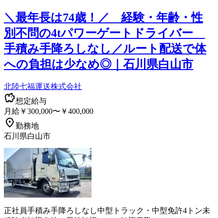
＼最年長は74歳！／ 経験・年齢・性
別不問の4tパワーゲートドライバー
手積み手降ろしなし／ルート配送で体
への負担は少なめ◎｜石川県白山市
北陸七福運送株式会社
想定給与
月給￥300,000〜￥400,000
勤務地
石川県白山市
正社員
手積み手降ろしなし
中型トラック・中型免許
4トン
未