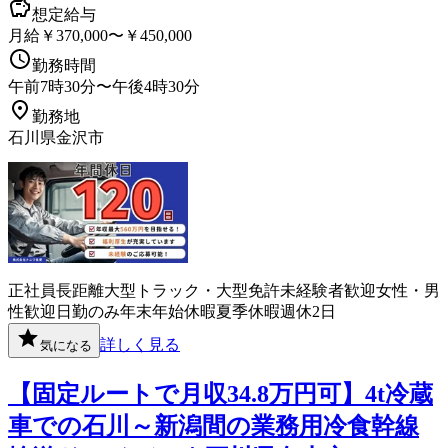
想定給与
月給￥370,000〜￥450,000
勤務時間
午前7時30分〜午後4時30分
勤務地
石川県金沢市
正社員
長距離
大型トラック・大型免許
未経験者歓迎
女性・男
性歓迎
日勤のみ
年末年始休暇
夏季休暇
週休2日
詳しく見る
気になる
【固定ルートで月収34.8万円可】4t冷蔵
車での石川～新潟間の業務用冷食幹線