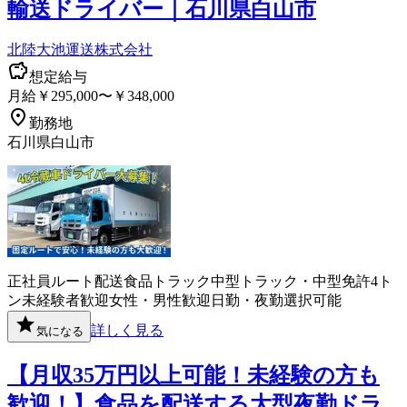
輸送ドライバー｜石川県白山市
北陸大池運送株式会社
想定給与
月給￥295,000〜￥348,000
勤務地
石川県白山市
正社員
ルート配送
食品
トラック
中型トラック・中型免許
4ト
ン
未経験者歓迎
女性・男性歓迎
日勤・夜勤選択可能
詳しく見る
気になる
【月収35万円以上可能！未経験の方も
歓迎！】食品を配送する大型夜勤ドラ