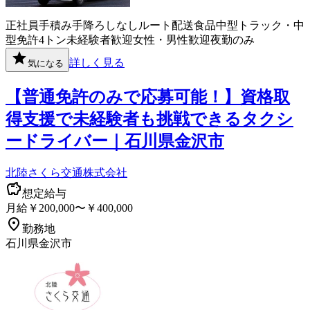
正社員
手積み手降ろしなし
ルート配送
食品
中型トラック・中
型免許
4トン
未経験者歓迎
女性・男性歓迎
夜勤のみ
詳しく見る
気になる
【普通免許のみで応募可能！】資格取
得支援で未経験者も挑戦できるタクシ
ードライバー｜石川県金沢市
北陸さくら交通株式会社
想定給与
月給￥200,000〜￥400,000
勤務地
石川県金沢市