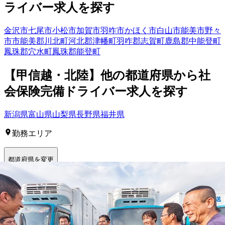
ライバー
求人を探す
金沢市
七尾市
小松市
加賀市
羽咋市
かほく市
白山市
能美市
野々
市市
能美郡川北町
河北郡津幡町
羽咋郡志賀町
鹿島郡中能登町
鳳珠郡穴水町
鳳珠郡能登町
【
甲信越・北陸
】他の都道府県から
社
会保険完備ドライバー求人を
探す
新潟県
富山県
山梨県
長野県
福井県
勤務エリア
都道府県を変更
石川県
の市区町村を選ぶ
こだわり条件を追加する
この条件で更に絞り込む
ドライバー