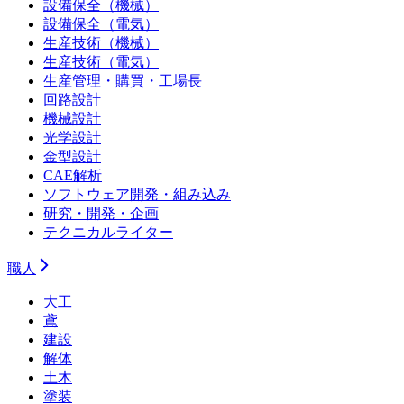
設備保全（機械）
設備保全（電気）
生産技術（機械）
生産技術（電気）
生産管理・購買・工場長
回路設計
機械設計
光学設計
金型設計
CAE解析
ソフトウェア開発・組み込み
研究・開発・企画
テクニカルライター
職人
大工
鳶
建設
解体
土木
塗装