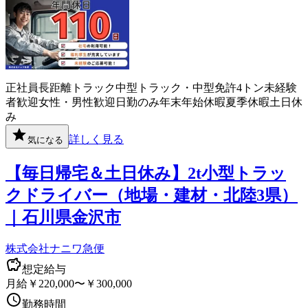
正社員
長距離
トラック
中型トラック・中型免許
4トン
未経験
者歓迎
女性・男性歓迎
日勤のみ
年末年始休暇
夏季休暇
土日休
み
詳しく見る
気になる
【毎日帰宅＆土日休み】2t小型トラッ
クドライバー（地場・建材・北陸3県）
｜石川県金沢市
株式会社ナニワ急便
想定給与
月給￥220,000〜￥300,000
勤務時間