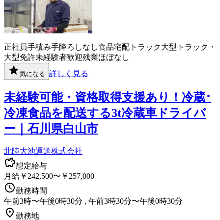
正社員
手積み手降ろしなし
食品
宅配
トラック
大型トラック・
大型免許
未経験者歓迎
残業ほぼなし
詳しく見る
気になる
未経験可能・資格取得支援あり！冷蔵･
冷凍食品を配送する3t冷蔵車ドライバ
ー｜石川県白山市
北陸大池運送株式会社
想定給与
月給￥242,500〜￥257,000
勤務時間
午前3時〜午後0時30分 , 午前3時30分〜午後0時30分
勤務地