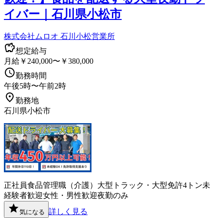
イバー｜石川県小松市
株式会社ムロオ 石川小松営業所
想定給与
月給￥240,000〜￥380,000
勤務時間
午後5時〜午前2時
勤務地
石川県小松市
正社員
食品
管理職（介護）
大型トラック・大型免許
4トン
未
経験者歓迎
女性・男性歓迎
夜勤のみ
詳しく見る
気になる