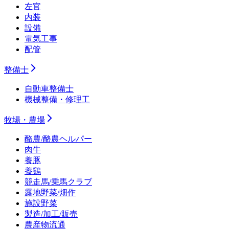
左官
内装
設備
電気工事
配管
整備士
自動車整備士
機械整備・修理工
牧場・農場
酪農/酪農ヘルパー
肉牛
養豚
養鶏
競走馬/乗馬クラブ
露地野菜/畑作
施設野菜
製造/加工/販売
農産物流通