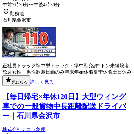
午前7時30分〜午後4時30分
勤務地
石川県金沢市
正社員
トラック
準中型トラック・準中型免許
2トン
未経験者
歓迎
女性・男性歓迎
日勤のみ
年末年始休暇
夏季休暇
土日休み
詳しく見る
気になる
【毎日帰宅×年休120日】大型ウィング
車での一般貨物中長距離配送ドライバ
ー｜石川県金沢市
株式会社ナニワ急便