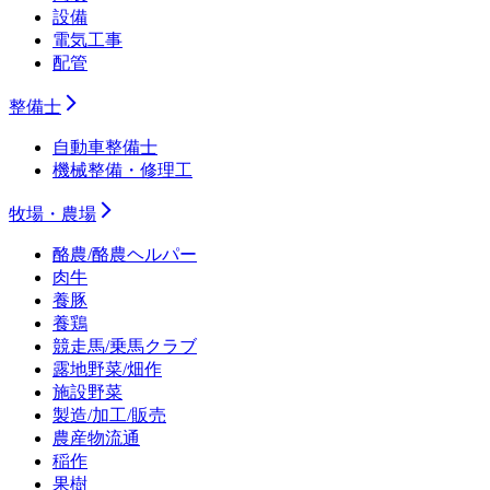
設備
電気工事
配管
整備士
自動車整備士
機械整備・修理工
牧場・農場
酪農/酪農ヘルパー
肉牛
養豚
養鶏
競走馬/乗馬クラブ
露地野菜/畑作
施設野菜
製造/加工/販売
農産物流通
稲作
果樹