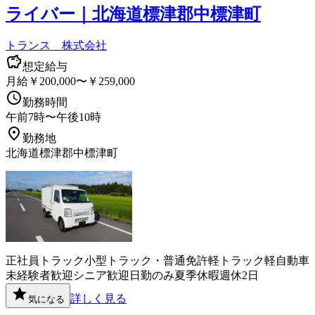
ライバー｜北海道標津郡中標津町
トランス 株式会社
想定給与
月給￥200,000〜￥259,000
勤務時間
午前7時〜午後10時
勤務地
北海道標津郡中標津町
正社員
トラック
小型トラック・普通免許
軽トラック
軽自動車
未経験者歓迎
シニア歓迎
日勤のみ
夏季休暇
週休2日
詳しく見る
気になる