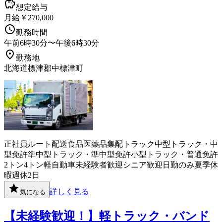
想定給与
月給￥270,000
勤務時間
午前6時30分〜午後6時30分
勤務地
北海道標津郡中標津町
正社員
ルート配送
食品
医薬品
集配
トラック
中型トラック・中
型免許
準中型トラック・準中型免許
小型トラック・普通免許
2トン
4トン
軽自動車
未経験者歓迎
シニア歓迎
日勤のみ
夏季休
暇
週休2日
詳しく見る
気になる
【未経験歓迎！】軽トラック・バンド