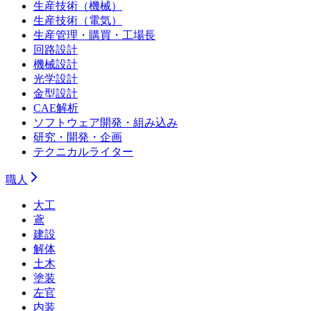
生産技術（機械）
生産技術（電気）
生産管理・購買・工場長
回路設計
機械設計
光学設計
金型設計
CAE解析
ソフトウェア開発・組み込み
研究・開発・企画
テクニカルライター
職人
大工
鳶
建設
解体
土木
塗装
左官
内装