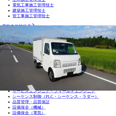
電気工事施工管理技士
建築施工管理技士
管工事施工管理技士
電気主任技術者
製造職
機械加工（旋盤）
機械加工（マシニング）
機械加工（プレス・板金）
機械加工（樹脂）
機械加工（溶接）
機械加工（その他）
組み立て・製造オペレーター
プラントオペレーター
食品・飲料・医薬品製造オペレーター
サービスエンジニア・フィールドエンジニア
シーケンス制御（PLC・シーケンス・ラダー）
品質管理・品質保証
設備保全（機械）
設備保全（電気）