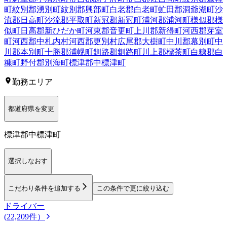
町
紋別郡湧別町
紋別郡興部町
白老郡白老町
虻田郡洞爺湖町
沙
流郡日高町
沙流郡平取町
新冠郡新冠町
浦河郡浦河町
様似郡様
似町
日高郡新ひだか町
河東郡音更町
上川郡新得町
河西郡芽室
町
河西郡中札内村
河西郡更別村
広尾郡大樹町
中川郡幕別町
中
川郡本別町
十勝郡浦幌町
釧路郡釧路町
川上郡標茶町
白糠郡白
糠町
野付郡別海町
標津郡中標津町
勤務エリア
都道府県を変更
標津郡中標津町
選択しなおす
こだわり条件を追加する
この条件で更に絞り込む
ドライバー
(22,209件）