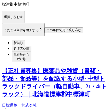
標津郡中標津町
選択しなおす
こだわり条件を追加する
この条件で更に絞り込む
新着順
月収高い順
現在地から
近い順
【正社員募集】医薬品や雑貨（書類・
部品・食品等）を配送する小型~中型ト
ラックドライバー（軽自動車、2t・4tト
ラック）｜北海道標津郡中標津町
日標運輸 株式会社