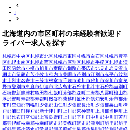
1
北海道
内の市区町村の
未経験者歓迎
ド
ライバー
求人を探す
札幌市中央区
札幌市北区
札幌市東区
札幌市白石区
札幌市豊平
区
札幌市南区
札幌市西区
札幌市厚別区
札幌市手稲区
札幌市清
田区
函館市
小樽市
旭川市
室蘭市
釧路市
帯広市
北見市
岩見沢市
網走市
留萌市
苫小牧市
稚内市
美唄市
芦別市
江別市
赤平市
紋別
市
士別市
名寄市
三笠市
根室市
千歳市
滝川市
砂川市
深川市
富良
野市
登別市
恵庭市
伊達市
北広島市
石狩市
北斗市
石狩郡当別町
石狩郡新篠津村
亀田郡七飯町
茅部郡森町
二海郡八雲町
檜山郡
厚沢部町
寿都郡寿都町
磯谷郡蘭越町
虻田郡倶知安町
余市郡余
市町
空知郡南幌町
夕張郡由仁町
夕張郡長沼町
夕張郡栗山町
樺
戸郡浦臼町
樺戸郡新十津川町
上川郡東神楽町
上川郡当麻町
上
川郡比布町
空知郡上富良野町
上川郡下川町
中川郡中川町
苫前
郡羽幌町
枝幸郡枝幸町
網走郡美幌町
網走郡津別町
斜里郡斜里
町
斜里郡小清水町
常呂郡訓子府町
常呂郡佐呂間町
紋別郡遠軽