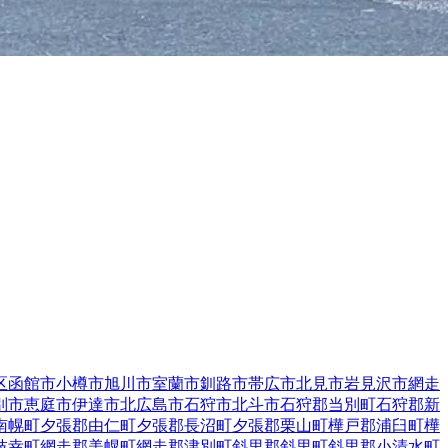
区
函館市
小樽市
旭川市
室蘭市
釧路市
帯広市
北見市
岩見沢市
網走
別市
恵庭市
伊達市
北広島市
石狩市
北斗市
石狩郡当別町
石狩郡新
南幌町
夕張郡由仁町
夕張郡長沼町
夕張郡栗山町
樺戸郡浦臼町
樺
枝幸町
網走郡美幌町
網走郡津別町
斜里郡斜里町
斜里郡小清水町