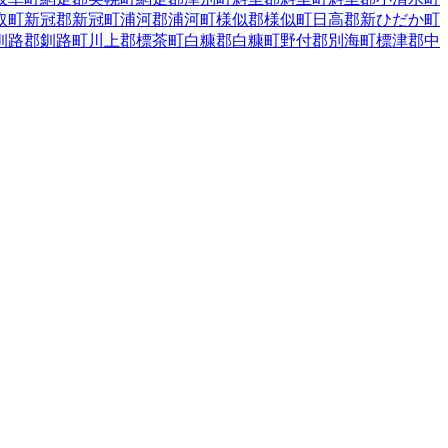
取町
新冠郡新冠町
浦河郡浦河町
様似郡様似町
日高郡新ひだか町
釧路郡釧路町
川上郡標茶町
白糠郡白糠町
野付郡別海町
標津郡中