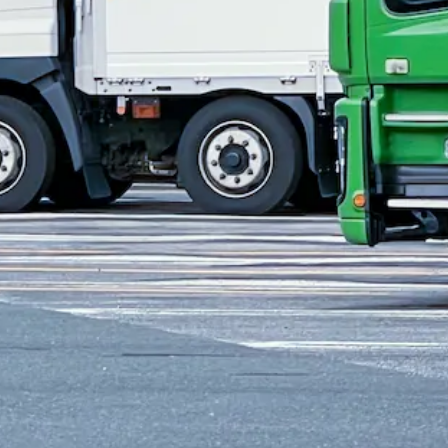
歓迎
日勤のみ
夏季休暇
週休2日
ドライバー｜北海道赤平市