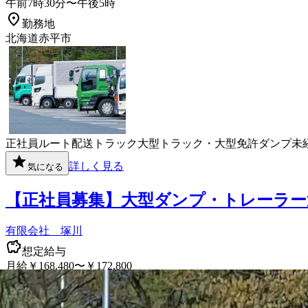
午前7時30分〜午後5時
勤務地
北海道赤平市
正社員
ルート配送
トラック
大型トラック・大型免許
ダンプ
未
詳しく見る
気になる
【正社員募集】大型ダンプ・トレーラー
有限会社 塚川
想定給与
月給￥168,480〜￥172,800
勤務時間
午前5時〜午後2時