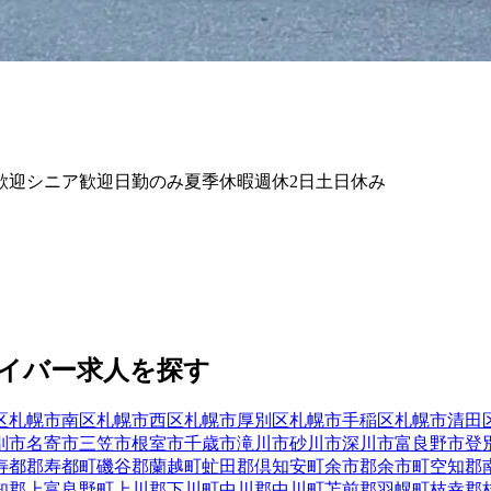
歓迎
シニア歓迎
日勤のみ
夏季休暇
週休2日
土日休み
イバー
求人を探す
区
札幌市南区
札幌市西区
札幌市厚別区
札幌市手稲区
札幌市清田
別市
名寄市
三笠市
根室市
千歳市
滝川市
砂川市
深川市
富良野市
登
寿都郡寿都町
磯谷郡蘭越町
虻田郡倶知安町
余市郡余市町
空知郡
知郡上富良野町
上川郡下川町
中川郡中川町
苫前郡羽幌町
枝幸郡