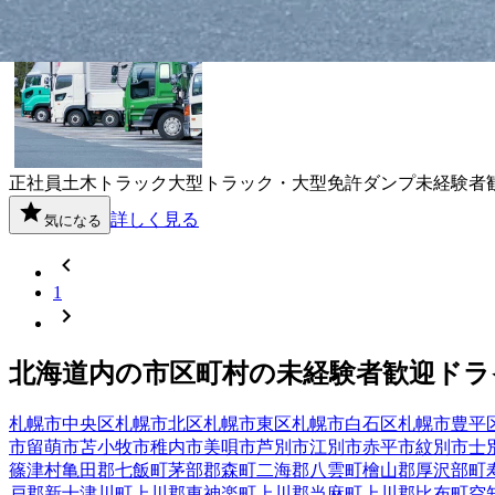
北海道赤平市
正社員
土木
トラック
大型トラック・大型免許
ダンプ
未経験者
詳しく見る
気になる
1
北海道
内の市区町村の
未経験者歓迎
ドラ
札幌市中央区
札幌市北区
札幌市東区
札幌市白石区
札幌市豊平
市
留萌市
苫小牧市
稚内市
美唄市
芦別市
江別市
赤平市
紋別市
士
篠津村
亀田郡七飯町
茅部郡森町
二海郡八雲町
檜山郡厚沢部町
戸郡新十津川町
上川郡東神楽町
上川郡当麻町
上川郡比布町
空