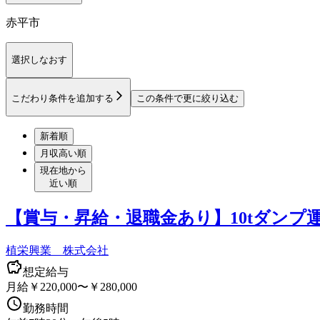
赤平市
選択しなおす
こだわり条件を追加する
この条件で更に絞り込む
新着順
月収高い順
現在地から
近い順
【賞与・昇給・退職金あり】10tダンプ
植栄興業 株式会社
想定給与
月給￥220,000〜￥280,000
勤務時間