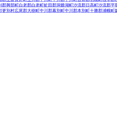
別郡興部町
白老郡白老町
虻田郡洞爺湖町
沙流郡日高町
沙流郡平
郡更別村
広尾郡大樹町
中川郡幕別町
中川郡本別町
十勝郡浦幌町