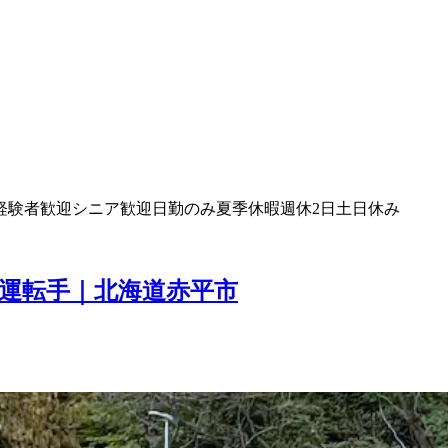
経験者歓迎
シニア歓迎
日勤のみ
夏季休暇
週休2日
土日休み
運転手｜北海道赤平市