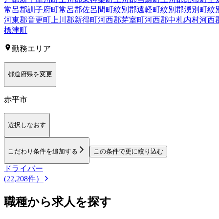
常呂郡訓子府町
常呂郡佐呂間町
紋別郡遠軽町
紋別郡湧別町
紋
河東郡音更町
上川郡新得町
河西郡芽室町
河西郡中札内村
河西
標津町
勤務エリア
都道府県を変更
赤平市
選択しなおす
こだわり条件を追加する
この条件で更に絞り込む
ドライバー
(22,208件）
職種から求人を探す