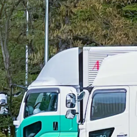
勤務地
北海道赤平市
正社員
建設
トラック
大型トラック・大型免許
ダンプ
トレーラ
詳しく見る
気になる
【未経験歓迎！】住宅用木材（加工材）
株式会社ニッショウ
想定給与
月給￥208,320
勤務時間
午前6時〜午後3時