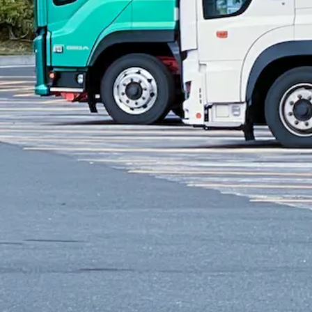
勤務地
北海道赤平市
正社員
トラック
大型トラック・大型免許
未経験者歓迎
シニア
詳しく見る
気になる
【賞与・昇給・退職金あり】大型ダンプ
北洋興業 株式会社
想定給与
月給￥193,600
勤務時間
午前8時〜午後5時
勤務地