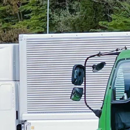
ー
未経験者歓迎
シニア歓迎
日勤のみ
夏季休暇
週休2日
の配送業務｜北海道赤平市