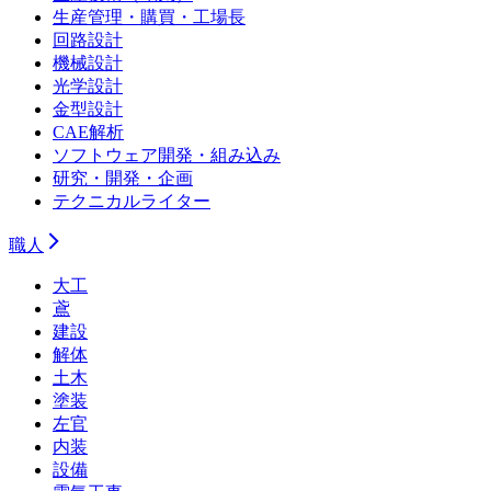
生産管理・購買・工場長
回路設計
機械設計
光学設計
金型設計
CAE解析
ソフトウェア開発・組み込み
研究・開発・企画
テクニカルライター
職人
大工
鳶
建設
解体
土木
塗装
左官
内装
設備