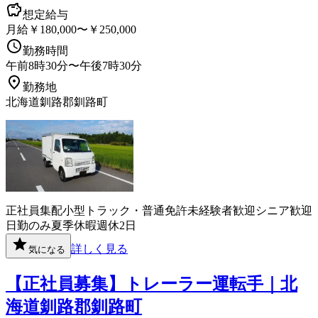
想定給与
月給￥180,000〜￥250,000
勤務時間
午前8時30分〜午後7時30分
勤務地
北海道釧路郡釧路町
正社員
集配
小型トラック・普通免許
未経験者歓迎
シニア歓迎
日勤のみ
夏季休暇
週休2日
詳しく見る
気になる
【正社員募集】トレーラー運転手｜北
海道釧路郡釧路町