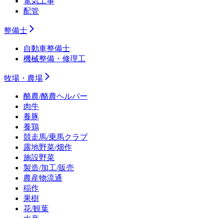
電気工事
配管
整備士
自動車整備士
機械整備・修理工
牧場・農場
酪農/酪農ヘルパー
肉牛
養豚
養鶏
競走馬/乗馬クラブ
露地野菜/畑作
施設野菜
製造/加工/販売
農産物流通
稲作
果樹
花/観葉