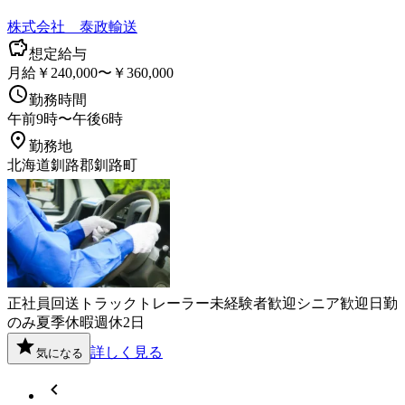
株式会社 泰政輸送
想定給与
月給￥240,000〜￥360,000
勤務時間
午前9時〜午後6時
勤務地
北海道釧路郡釧路町
正社員
回送
トラック
トレーラー
未経験者歓迎
シニア歓迎
日勤
のみ
夏季休暇
週休2日
詳しく見る
気になる