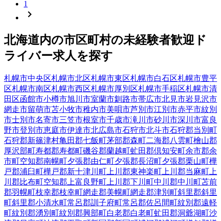
1
北海道
内の市区町村の
未経験者歓迎
ド
ライバー
求人を探す
札幌市中央区
札幌市北区
札幌市東区
札幌市白石区
札幌市豊平
区
札幌市南区
札幌市西区
札幌市厚別区
札幌市手稲区
札幌市清
田区
函館市
小樽市
旭川市
室蘭市
釧路市
帯広市
北見市
岩見沢市
網走市
留萌市
苫小牧市
稚内市
美唄市
芦別市
江別市
赤平市
紋別
市
士別市
名寄市
三笠市
根室市
千歳市
滝川市
砂川市
深川市
富良
野市
登別市
恵庭市
伊達市
北広島市
石狩市
北斗市
石狩郡当別町
石狩郡新篠津村
亀田郡七飯町
茅部郡森町
二海郡八雲町
檜山郡
厚沢部町
寿都郡寿都町
磯谷郡蘭越町
虻田郡倶知安町
余市郡余
市町
空知郡南幌町
夕張郡由仁町
夕張郡長沼町
夕張郡栗山町
樺
戸郡浦臼町
樺戸郡新十津川町
上川郡東神楽町
上川郡当麻町
上
川郡比布町
空知郡上富良野町
上川郡下川町
中川郡中川町
苫前
郡羽幌町
枝幸郡枝幸町
網走郡美幌町
網走郡津別町
斜里郡斜里
町
斜里郡小清水町
常呂郡訓子府町
常呂郡佐呂間町
紋別郡遠軽
町
紋別郡湧別町
紋別郡興部町
白老郡白老町
虻田郡洞爺湖町
沙