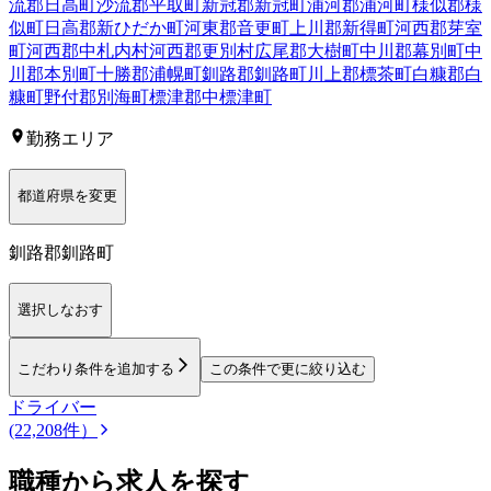
流郡日高町
沙流郡平取町
新冠郡新冠町
浦河郡浦河町
様似郡様
似町
日高郡新ひだか町
河東郡音更町
上川郡新得町
河西郡芽室
町
河西郡中札内村
河西郡更別村
広尾郡大樹町
中川郡幕別町
中
川郡本別町
十勝郡浦幌町
釧路郡釧路町
川上郡標茶町
白糠郡白
糠町
野付郡別海町
標津郡中標津町
勤務エリア
都道府県を変更
釧路郡釧路町
選択しなおす
こだわり条件を追加する
この条件で更に絞り込む
ドライバー
(22,208件）
職種から求人を探す