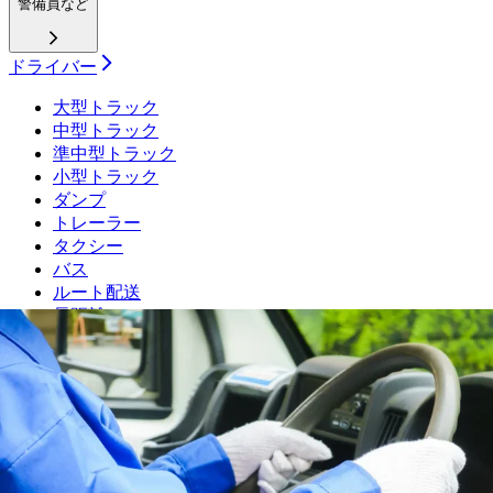
警備員など
ドライバー
大型トラック
中型トラック
準中型トラック
小型トラック
ダンプ
トレーラー
タクシー
バス
ルート配送
長距離
フォークリフト・倉庫
運行管理者
施工管理技士
土木施工管理技士
電気工事施工管理技士