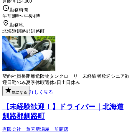
月給￥154,000
勤務時間
午前8時〜午後4時
勤務地
北海道釧路郡釧路町
契約社員
長距離
危険物
タンクローリー
未経験者歓迎
シニア歓
迎
日勤のみ
夏季休暇
週休2日
土日休み
詳しく見る
気になる
【未経験歓迎！】ドライバー｜北海道
釧路郡釧路町
有限会社 兼芳新潟屋 前商店