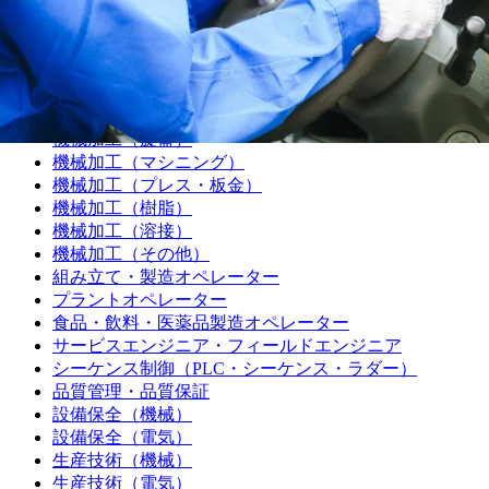
建築施工管理技士
管工事施工管理技士
電気主任技術者
製造職
機械加工（旋盤）
機械加工（マシニング）
機械加工（プレス・板金）
機械加工（樹脂）
機械加工（溶接）
機械加工（その他）
組み立て・製造オペレーター
プラントオペレーター
食品・飲料・医薬品製造オペレーター
サービスエンジニア・フィールドエンジニア
シーケンス制御（PLC・シーケンス・ラダー）
品質管理・品質保証
設備保全（機械）
設備保全（電気）
生産技術（機械）
生産技術（電気）