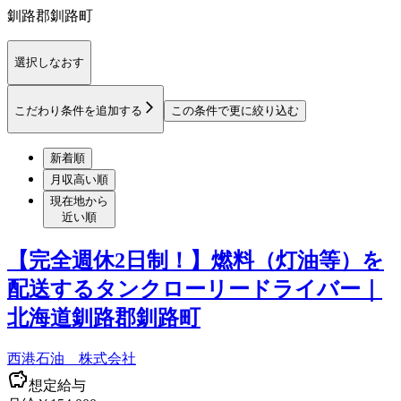
釧路郡釧路町
選択しなおす
こだわり条件を追加する
この条件で更に絞り込む
新着順
月収高い順
現在地から
近い順
【完全週休2日制！】燃料（灯油等）を
配送するタンクローリードライバー｜
北海道釧路郡釧路町
西港石油 株式会社
想定給与