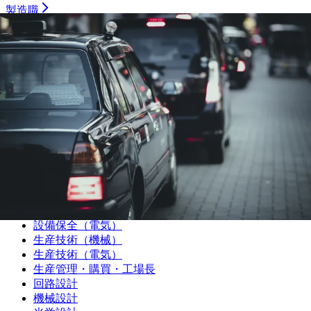
製造職
機械加工（旋盤）
機械加工（マシニング）
機械加工（プレス・板金）
機械加工（樹脂）
機械加工（溶接）
機械加工（その他）
組み立て・製造オペレーター
プラントオペレーター
食品・飲料・医薬品製造オペレーター
サービスエンジニア・フィールドエンジニア
シーケンス制御（PLC・シーケンス・ラダー）
品質管理・品質保証
設備保全（機械）
設備保全（電気）
生産技術（機械）
生産技術（電気）
生産管理・購買・工場長
回路設計
機械設計