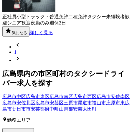
正社員
小型トラック・普通免許
二種免許
タクシー
未経験者歓
迎
シニア歓迎
夜勤のみ
週休2日
詳しく見る
気になる
1
広島県
内の市区町村の
タクシー
ドライ
バー
求人を探す
広島市中区
広島市東区
広島市南区
広島市西区
広島市安佐南区
広島市安佐北区
広島市安芸区
三原市
尾道市
福山市
庄原市
東広
島市
廿日市市
安芸郡府中町
山県郡安芸太田町
勤務エリア