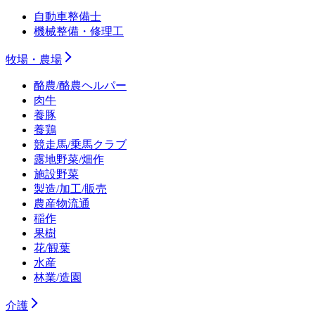
自動車整備士
機械整備・修理工
牧場・農場
酪農/酪農ヘルパー
肉牛
養豚
養鶏
競走馬/乗馬クラブ
露地野菜/畑作
施設野菜
製造/加工/販売
農産物流通
稲作
果樹
花/観葉
水産
林業/造園
介護