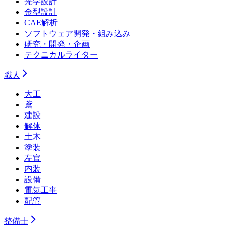
光学設計
金型設計
CAE解析
ソフトウェア開発・組み込み
研究・開発・企画
テクニカルライター
職人
大工
鳶
建設
解体
土木
塗装
左官
内装
設備
電気工事
配管
整備士