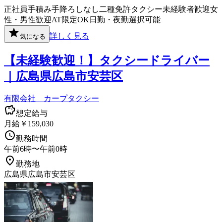
正社員
手積み手降ろしなし
二種免許
タクシー
未経験者歓迎
女
性・男性歓迎
AT限定OK
日勤・夜勤選択可能
詳しく見る
気になる
【未経験歓迎！】タクシードライバー
｜広島県広島市安芸区
有限会社 カープタクシー
想定給与
月給￥159,030
勤務時間
午前6時〜午前0時
勤務地
広島県広島市安芸区