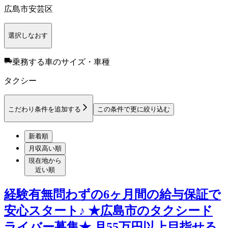
広島市安芸区
選択しなおす
乗務する車のサイズ・車種
タクシー
こだわり条件を追加する
この条件で更に絞り込む
新着順
月収高い順
現在地から
近い順
経験有無問わずの6ヶ月間の給与保証で
安心スタート♪ ★広島市のタクシード
ライバー募集★ 月55万円以上目指せる