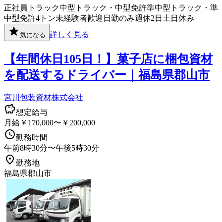
正社員
トラック
中型トラック・中型免許
準中型トラック・準
中型免許
4トン
未経験者歓迎
日勤のみ
週休2日
土日休み
詳しく見る
気になる
【年間休日105日！】菓子店に梱包資材
を配送するドライバー｜福島県郡山市
宮川包装資材株式会社
想定給与
月給￥170,000〜￥200,000
勤務時間
午前8時30分〜午後5時30分
勤務地
福島県郡山市