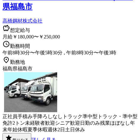
県福島市
高橋鋼材株式会社
想定給与
月給￥180,000〜￥250,000
勤務時間
午前8時30分〜午後5時30分 , 午前8時30分〜午後3時
勤務地
福島県福島市
正社員
手積み手降ろしなし
トラック
準中型トラック・準中型
免許
2トン
未経験者歓迎
シニア歓迎
日勤のみ
残業ほぼなし
年
末年始休暇
夏季休暇
週休2日
土日休み
詳しく見る