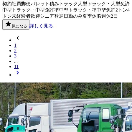
契約社員
郵便
パレット積み
トラック
大型トラック・大型免許
中型トラック・中型免許
準中型トラック・準中型免許
2トン
4
トン
未経験者歓迎
シニア歓迎
日勤のみ
夏季休暇
週休2日
詳しく見る
気になる
1
2
3
...
11
福島県
内の市区町村の
準中型トラッ
ク・準中型免許
ドライバー
求人を探す
福島市
会津若松市
郡山市
いわき市
白河市
須賀川市
喜多方市
相
馬市
二本松市
南相馬市
伊達市
本宮市
安達郡大玉村
岩瀬郡鏡石
町
南会津郡下郷町
河沼郡柳津町
大沼郡会津美里町
西白河郡西
郷村
西白河郡中島村
西白河郡矢吹町
東白川郡塙町
石川郡石川