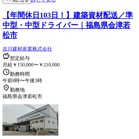
気になる
【年間休日103日！】建築資材配送／準
中型・中型ドライバー｜福島県会津若
松市
吉川建材産業株式会社
想定給与
月給￥150,000〜￥210,000
勤務時間
午前8時〜午後5時
勤務地
福島県会津若松市