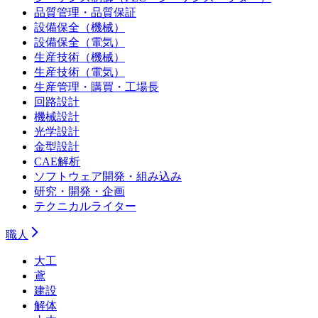
品質管理・品質保証
設備保全（機械）
設備保全（電気）
生産技術（機械）
生産技術（電気）
生産管理・購買・工場長
回路設計
機械設計
光学設計
金型設計
CAE解析
ソフトウェア開発・組み込み
研究・開発・企画
テクニカルライター
職人
大工
鳶
建設
解体