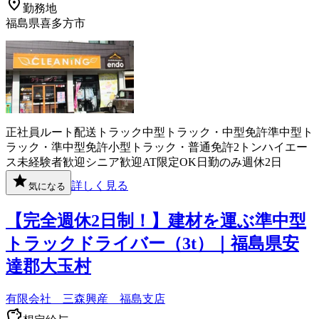
勤務地
福島県喜多方市
正社員
ルート配送
トラック
中型トラック・中型免許
準中型ト
ラック・準中型免許
小型トラック・普通免許
2トン
ハイエー
ス
未経験者歓迎
シニア歓迎
AT限定OK
日勤のみ
週休2日
詳しく見る
気になる
【完全週休2日制！】建材を運ぶ準中型
トラックドライバー（3t）｜福島県安
達郡大玉村
有限会社 三森興産 福島支店