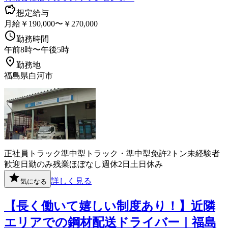
想定給与
月給￥190,000〜￥270,000
勤務時間
午前8時〜午後5時
勤務地
福島県白河市
正社員
トラック
準中型トラック・準中型免許
2トン
未経験者
歓迎
日勤のみ
残業ほぼなし
週休2日
土日休み
詳しく見る
気になる
【長く働いて嬉しい制度あり！】近隣
エリアでの鋼材配送ドライバー｜福島