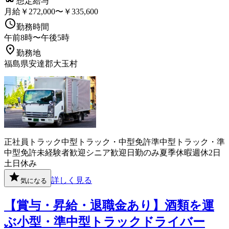
想定給与
月給￥272,000〜￥335,600
勤務時間
午前8時〜午後5時
勤務地
福島県安達郡大玉村
正社員
トラック
中型トラック・中型免許
準中型トラック・準
中型免許
未経験者歓迎
シニア歓迎
日勤のみ
夏季休暇
週休2日
土日休み
詳しく見る
気になる
【賞与・昇給・退職金あり】酒類を運
ぶ小型・準中型トラックドライバー