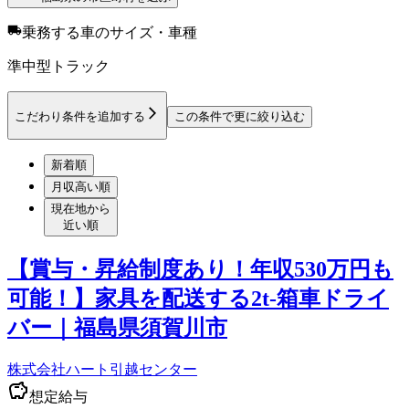
乗務する車のサイズ・車種
準中型トラック
こだわり条件を追加する
この条件で更に絞り込む
新着順
月収高い順
現在地から
近い順
【賞与・昇給制度あり！年収530万円も
可能！】家具を配送する2t-箱車ドライ
バー｜福島県須賀川市
株式会社ハート引越センター
想定給与