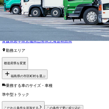
町
石川郡古殿町
田村郡三春町
双葉郡楢葉町
【
北海道・東北
】他の都道府県から
準
中型トラック・準中型免許ドライバー
求人を
探す
青森県
岩手県
宮城県
山形県
北海道
秋田県
勤務エリア
都道府県を変更
福島県
の市区町村を選ぶ
乗務する車のサイズ・車種
準中型トラック
こだわり条件を追加する
この条件で更に絞り込む