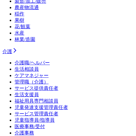
製造/加工/販売
農産物流通
稲作
果樹
花/観葉
水産
林業/造園
介護
介護職/ヘルパー
生活相談員
ケアマネジャー
管理職（介護）
サービス提供責任者
生活支援員
福祉用具専門相談員
児童発達支援管理責任者
サービス管理責任者
児童指導員/指導員
医療事務/受付
介護事務