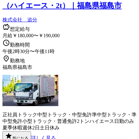
（ハイエース・2t）｜福島県福島市
株式会社 追分
想定給与
月給￥180,000〜￥190,000
勤務時間
午後2時30分〜午後11時
勤務地
福島県福島市
正社員
トラック
中型トラック・中型免許
準中型トラック・準
中型免許
小型トラック・普通免許
2トン
ハイエース
日勤のみ
夏季休暇
週休2日
土日休み
詳しく見る
気になる