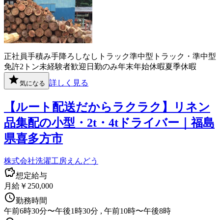
正社員
手積み手降ろしなし
トラック
準中型トラック・準中型
免許
2トン
未経験者歓迎
日勤のみ
年末年始休暇
夏季休暇
詳しく見る
気になる
【ルート配送だからラクラク】リネン
品集配の小型・2t・4tドライバー｜福島
県喜多方市
株式会社洗濯工房えんどう
想定給与
月給￥250,000
勤務時間
午前6時30分〜午後1時30分 , 午前10時〜午後8時