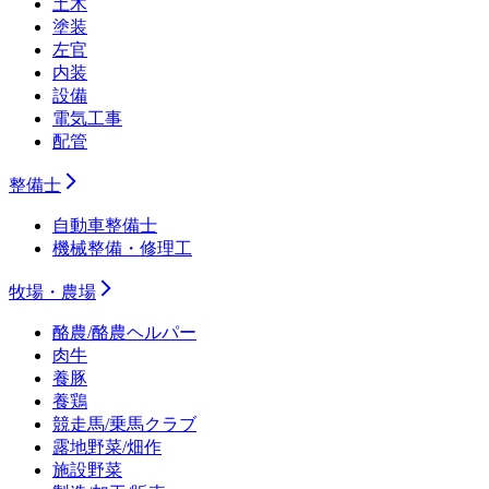
土木
塗装
左官
内装
設備
電気工事
配管
整備士
自動車整備士
機械整備・修理工
牧場・農場
酪農/酪農ヘルパー
肉牛
養豚
養鶏
競走馬/乗馬クラブ
露地野菜/畑作
施設野菜