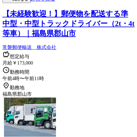
【未経験歓迎！】郵便物を配送する準
中型・中型トラックドライバー（2t・4t
等車）｜福島県郡山市
常磐郵便輸送 株式会社
想定給与
月給￥173,000
勤務時間
午前4時〜午前11時
勤務地
福島県郡山市