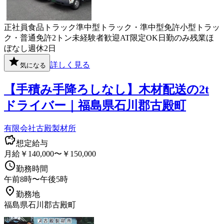
正社員
食品
トラック
準中型トラック・準中型免許
小型トラッ
ク・普通免許
2トン
未経験者歓迎
AT限定OK
日勤のみ
残業ほ
ぼなし
週休2日
詳しく見る
気になる
【手積み手降ろしなし】木材配送の2t
ドライバー｜福島県石川郡古殿町
有限会社古殿製材所
想定給与
月給￥140,000〜￥150,000
勤務時間
午前8時〜午後5時
勤務地
福島県石川郡古殿町