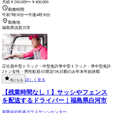
月給￥260,000〜￥400,000
勤務時間
午前7時30分〜午後4時30分
勤務地
福島県須賀川市
正社員
中型トラック・中型免許
準中型トラック・準中型免許
2トン
女性・男性歓迎
AT限定OK
日勤のみ
年末年始休暇
詳しく見る
気になる
【残業時間なし！】サッシやフェンス
を配送するドライバー｜福島県白河市
有限会社松本ガラスサッシセンター