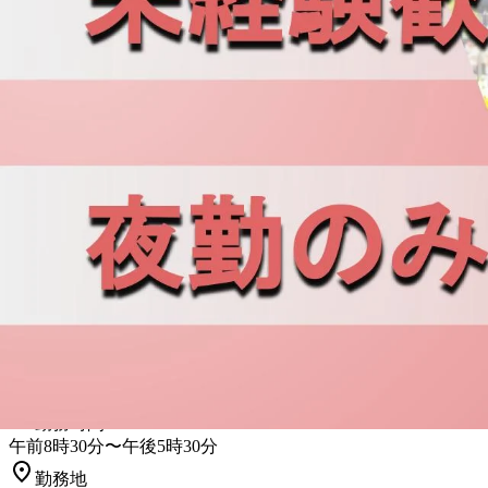
勤務地
千葉県鴨川市
正社員
宅配
集配
トラック
準中型トラック・準中型免許
小型ト
詳しく見る
気になる
【完全週休2日制！】食品を配送するド
株式会社 長登屋
想定給与
月給￥200,000〜￥240,000
勤務時間
午前8時30分〜午後5時30分
勤務地