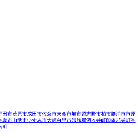
野田市
茂原市
成田市
佐倉市
東金市
旭市
習志野市
柏市
勝浦市
市原
香取市
山武市
いすみ市
大網白里市
印旛郡酒々井町
印旛郡栄町
香
南町