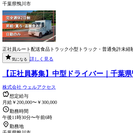
千葉県鴨川市
正社員
ルート配送
食品
トラック
小型トラック・普通免許
未経
詳しく見る
気になる
【正社員募集】中型ドライバー｜千葉県
株式会社 ウェルアクセス
想定給与
月給￥200,000〜￥300,000
勤務時間
午後11時30分〜午前6時
勤務地
千葉県鴨川市