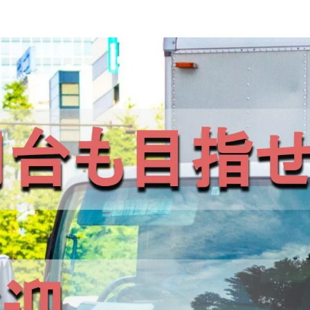
ク・準中型免許
小型トラック・普通免許
未経験者歓迎
シニア歓
イエースドライバー｜千葉県鴨川市