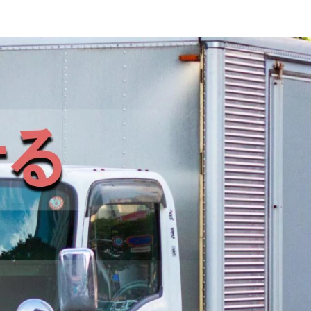
迎
日勤のみ
夏季休暇
週休2日
土日休み