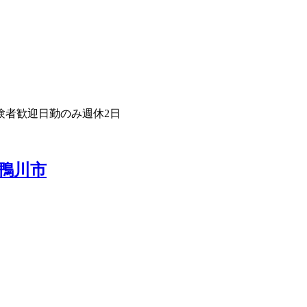
験者歓迎
日勤のみ
週休2日
鴨川市