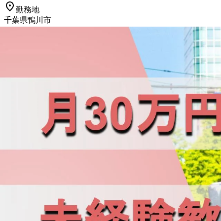
勤務地
千葉県鴨川市
正社員
長距離
トラック
大型トラック・大型免許
準中型トラッ
詳しく見る
気になる
【賞与・昇給・退職金あり】2t車、ハ
亀田酒造 株式会社
想定給与
月給￥250,000〜￥320,000
勤務時間
午前8時〜午後5時