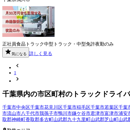
正社員
食品
トラック
中型トラック・中型免許
夜勤のみ
詳しく見る
気になる
1
千葉県
内の市区町村の
トラック
ドライ
千葉市中央区
千葉市花見川区
千葉市稲毛区
千葉市若葉区
千葉
市
流山市
八千代市
我孫子市
鴨川市
鎌ケ谷市
君津市
富津市
浦安
取郡神崎町
香取郡多古町
山武郡九十九里町
山武郡芝山町
山武