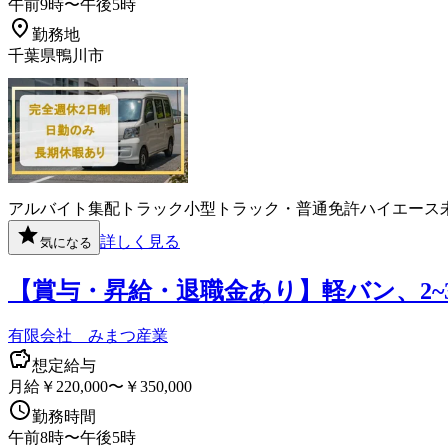
午前9時〜午後5時
勤務地
千葉県鴨川市
アルバイト
集配
トラック
小型トラック・普通免許
ハイエース
詳しく見る
気になる
【賞与・昇給・退職金あり】軽バン、2~
有限会社 みまつ産業
想定給与
月給￥220,000〜￥350,000
勤務時間
午前8時〜午後5時