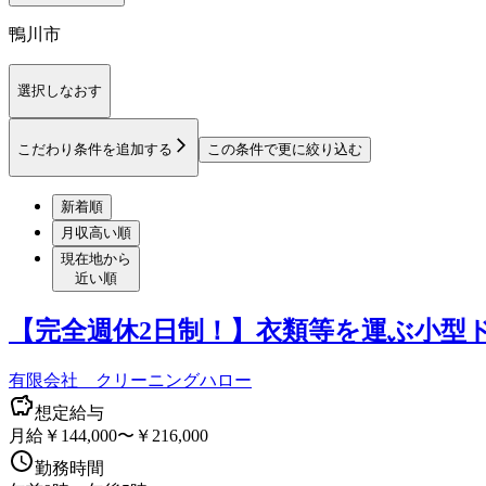
鴨川市
選択しなおす
こだわり条件を追加する
この条件で更に絞り込む
新着順
月収高い順
現在地から
近い順
【完全週休2日制！】衣類等を運ぶ小型
有限会社 クリーニングハロー
想定給与
月給￥144,000〜￥216,000
勤務時間