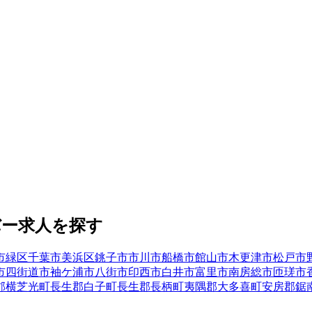
バー
求人を探す
市緑区
千葉市美浜区
銚子市
市川市
船橋市
館山市
木更津市
松戸市
市
四街道市
袖ケ浦市
八街市
印西市
白井市
富里市
南房総市
匝瑳市
郡横芝光町
長生郡白子町
長生郡長柄町
夷隅郡大多喜町
安房郡鋸