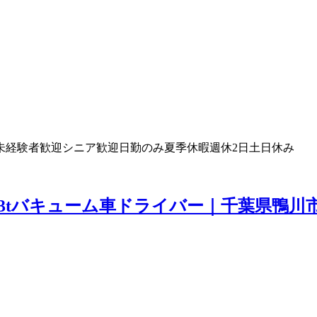
未経験者歓迎
シニア歓迎
日勤のみ
夏季休暇
週休2日
土日休み
3tバキューム車ドライバー｜千葉県鴨川