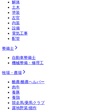
解体
土木
塗装
左官
内装
設備
電気工事
配管
整備士
自動車整備士
機械整備・修理工
牧場・農場
酪農/酪農ヘルパー
肉牛
養豚
養鶏
競走馬/乗馬クラブ
露地野菜/畑作