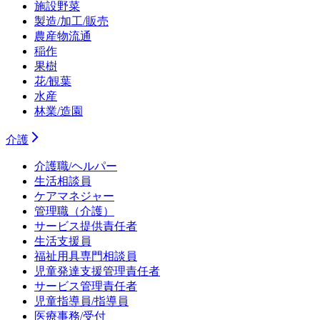
施設野菜
製造/加工/販売
農産物流通
稲作
果樹
花/観葉
水産
林業/造園
介護
介護職/ヘルパー
生活相談員
ケアマネジャー
管理職（介護）
サービス提供責任者
生活支援員
福祉用具専門相談員
児童発達支援管理責任者
サービス管理責任者
児童指導員/指導員
医療事務/受付