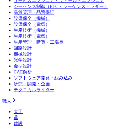
サービスエンジニア・フィールドエンジニア
シーケンス制御（PLC・シーケンス・ラダー）
品質管理・品質保証
設備保全（機械）
設備保全（電気）
生産技術（機械）
生産技術（電気）
生産管理・購買・工場長
回路設計
機械設計
光学設計
金型設計
CAE解析
ソフトウェア開発・組み込み
研究・開発・企画
テクニカルライター
職人
大工
鳶
建設