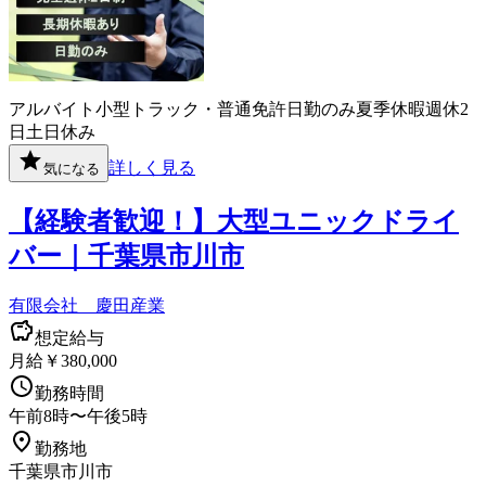
アルバイト
小型トラック・普通免許
日勤のみ
夏季休暇
週休2
日
土日休み
詳しく見る
気になる
【経験者歓迎！】大型ユニックドライ
バー｜千葉県市川市
有限会社 慶田産業
想定給与
月給￥380,000
勤務時間
午前8時〜午後5時
勤務地
千葉県市川市