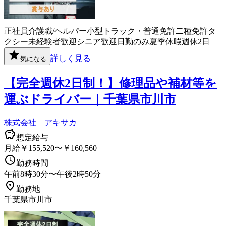
正社員
介護職/ヘルパー
小型トラック・普通免許
二種免許
タ
クシー
未経験者歓迎
シニア歓迎
日勤のみ
夏季休暇
週休2日
詳しく見る
気になる
【完全週休2日制！】修理品や補材等を
運ぶドライバー｜千葉県市川市
株式会社 アキサカ
想定給与
月給￥155,520〜￥160,560
勤務時間
午前8時30分〜午後2時50分
勤務地
千葉県市川市