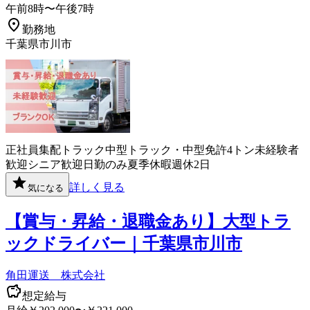
午前8時〜午後7時
勤務地
千葉県市川市
正社員
集配
トラック
中型トラック・中型免許
4トン
未経験者
歓迎
シニア歓迎
日勤のみ
夏季休暇
週休2日
詳しく見る
気になる
【賞与・昇給・退職金あり】大型トラ
ックドライバー｜千葉県市川市
角田運送 株式会社
想定給与