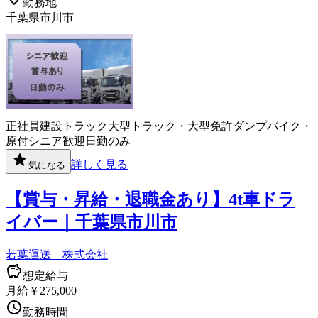
勤務地
千葉県市川市
正社員
建設
トラック
大型トラック・大型免許
ダンプ
バイク・
原付
シニア歓迎
日勤のみ
詳しく見る
気になる
【賞与・昇給・退職金あり】4t車ドラ
イバー｜千葉県市川市
若葉運送 株式会社
想定給与
月給￥275,000
勤務時間