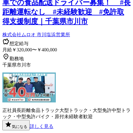
車での食品配送ドライバー募集！ #長
距離運転なし #未経験歓迎 #免許取
得支援制度｜千葉県市川市
株式会社ムロオ 市川塩浜営業所
想定給与
月給￥320,000〜￥400,000
勤務地
千葉県市川市
正社員
長距離
食品
トラック
大型トラック・大型免許
中型トラ
ック・中型免許
バイク・原付
未経験者歓迎
詳しく見る
気になる