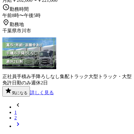
月給￥202,000〜￥221,000
勤務時間
午前8時〜午後5時
勤務地
千葉県市川市
正社員
手積み手降ろしなし
集配
トラック
大型トラック・大型
免許
日勤のみ
週休2日
詳しく見る
気になる
1
2