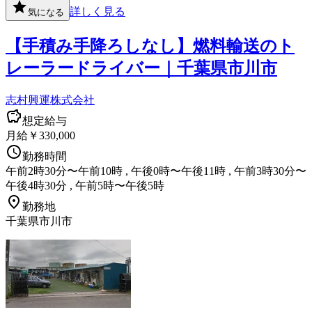
詳しく見る
気になる
【手積み手降ろしなし】燃料輸送のト
レーラードライバー｜千葉県市川市
志村興運株式会社
想定給与
月給￥330,000
勤務時間
午前2時30分〜午前10時 , 午後0時〜午後11時 , 午前3時30分〜
午後4時30分 , 午前5時〜午後5時
勤務地
千葉県市川市