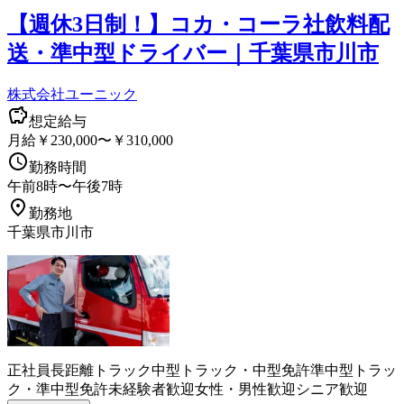
【週休3日制！】コカ・コーラ社飲料配
送・準中型ドライバー｜千葉県市川市
株式会社ユーニック
想定給与
月給￥230,000〜￥310,000
勤務時間
午前8時〜午後7時
勤務地
千葉県市川市
正社員
長距離
トラック
中型トラック・中型免許
準中型トラッ
ク・準中型免許
未経験者歓迎
女性・男性歓迎
シニア歓迎