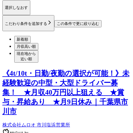
選択しなおす
こだわり条件を追加する
この条件で更に絞り込む
新着順
月収高い順
現在地から
近い順
《4t/10t・日勤/夜勤の選択が可能！》未
経験歓迎の中型・大型ドライバー募
集！ ★月収40万円以上狙える ★賞
与・昇給あり ★月9日休み｜千葉県市
川市
株式会社ムロオ 市川塩浜営業所