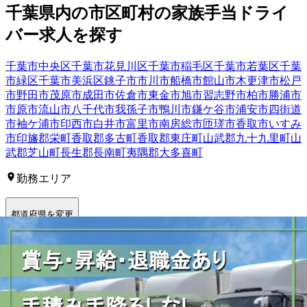
千葉県
内の市区町村の
家族手当
ドライ
バー
求人を探す
千葉市中央区
千葉市花見川区
千葉市稲毛区
千葉市若葉区
千葉
市緑区
千葉市美浜区
銚子市
市川市
船橋市
館山市
木更津市
松戸
市
野田市
茂原市
成田市
佐倉市
東金市
旭市
習志野市
柏市
勝浦市
市原市
流山市
八千代市
我孫子市
鴨川市
鎌ケ谷市
浦安市
四街道
市
袖ケ浦市
印西市
白井市
富里市
南房総市
匝瑳市
香取市
いすみ
市
印旛郡栄町
香取郡多古町
香取郡東庄町
山武郡九十九里町
山
武郡芝山町
長生郡長南町
夷隅郡大多喜町
勤務エリア
都道府県を変更
市川市
選択しなおす