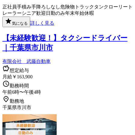
正社員
手積み手降ろしなし
危険物
トラック
タンクローリー
ト
レーラー
シニア歓迎
日勤のみ
年末年始休暇
詳しく見る
気になる
【未経験歓迎！】タクシードライバー
｜千葉県市川市
有限会社 武藤自動車
想定給与
月給￥163,900
勤務時間
午前6時〜午後4時
勤務地
千葉県市川市