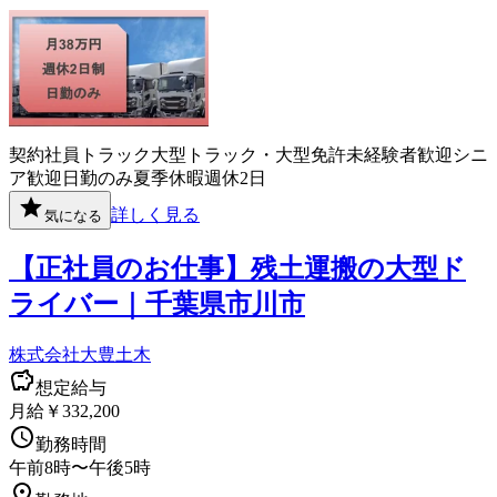
契約社員
トラック
大型トラック・大型免許
未経験者歓迎
シニ
ア歓迎
日勤のみ
夏季休暇
週休2日
詳しく見る
気になる
【正社員のお仕事】残土運搬の大型ド
ライバー｜千葉県市川市
株式会社大豊土木
想定給与
月給￥332,200
勤務時間
午前8時〜午後5時