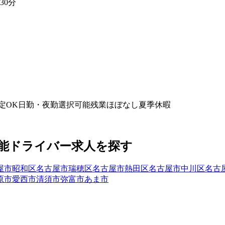
30分
定OK
日勤・夜勤選択可能
残業ほぼなし
夏季休暇
能
ドライバー
求人を探す
屋市昭和区
名古屋市瑞穂区
名古屋市熱田区
名古屋市中川区
名古
原市
愛西市
清須市
弥富市
あま市