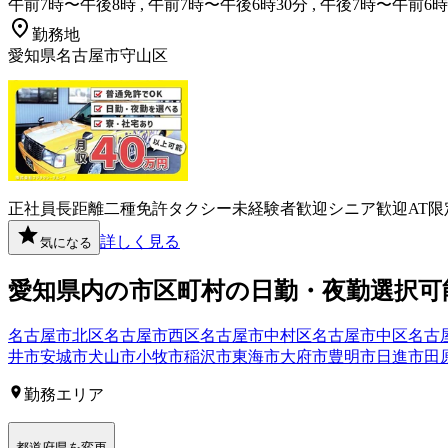
午前7時〜午後8時 , 午前7時〜午後6時30分 , 午後7時〜午前6時
勤務地
愛知県名古屋市守山区
正社員
長距離
二種免許
タクシー
未経験者歓迎
シニア歓迎
AT限
詳しく見る
気になる
愛知県
内の市区町村の
日勤・夜勤選択可
名古屋市北区
名古屋市西区
名古屋市中村区
名古屋市中区
名古
井市
安城市
犬山市
小牧市
稲沢市
東海市
大府市
豊明市
日進市
田
勤務エリア
都道府県を変更