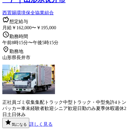
西置賜環境保全協業組合
想定給与
月給￥162,000〜￥195,000
勤務時間
午前8時15分〜午後5時15分
勤務地
山形県長井市
正社員
ゴミ収集
集配
トラック
中型トラック・中型免許
4トン
パッカー車
未経験者歓迎
シニア歓迎
日勤のみ
夏季休暇
週休2
日
土日休み
詳しく見る
気になる