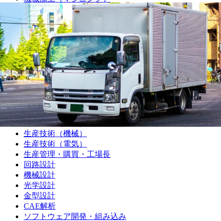
機械加工（プレス・板金）
機械加工（樹脂）
機械加工（溶接）
機械加工（その他）
組み立て・製造オペレーター
プラントオペレーター
食品・飲料・医薬品製造オペレーター
サービスエンジニア・フィールドエンジニア
シーケンス制御（PLC・シーケンス・ラダー）
品質管理・品質保証
設備保全（機械）
設備保全（電気）
生産技術（機械）
生産技術（電気）
生産管理・購買・工場長
回路設計
機械設計
光学設計
金型設計
CAE解析
ソフトウェア開発・組み込み