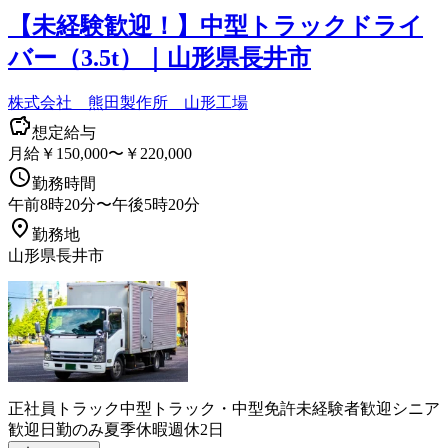
【未経験歓迎！】中型トラックドライ
バー（3.5t）｜山形県長井市
株式会社 熊田製作所 山形工場
想定給与
月給￥150,000〜￥220,000
勤務時間
午前8時20分〜午後5時20分
勤務地
山形県長井市
正社員
トラック
中型トラック・中型免許
未経験者歓迎
シニア
歓迎
日勤のみ
夏季休暇
週休2日