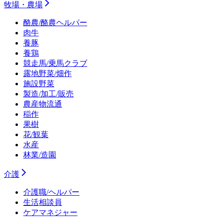
牧場・農場
酪農/酪農ヘルパー
肉牛
養豚
養鶏
競走馬/乗馬クラブ
露地野菜/畑作
施設野菜
製造/加工/販売
農産物流通
稲作
果樹
花/観葉
水産
林業/造園
介護
介護職/ヘルパー
生活相談員
ケアマネジャー