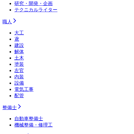
研究・開発・企画
テクニカルライター
職人
大工
鳶
建設
解体
土木
塗装
左官
内装
設備
電気工事
配管
整備士
自動車整備士
機械整備・修理工