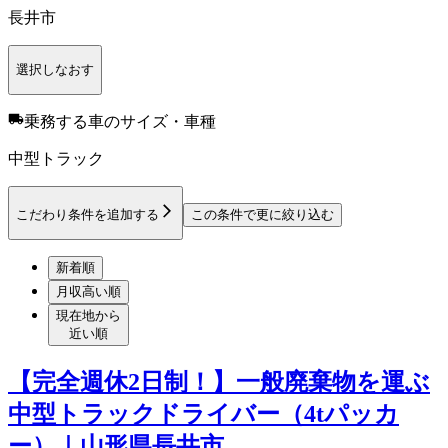
長井市
選択しなおす
乗務する車のサイズ・車種
中型トラック
こだわり条件を追加する
この条件で更に絞り込む
新着順
月収高い順
現在地から
近い順
【完全週休2日制！】一般廃棄物を運ぶ
中型トラックドライバー（4tパッカ
ー）｜山形県長井市