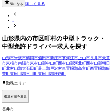
詳しく見る
気になる
1
山形県
内の市区町村の
中型トラック・
中型免許
ドライバー
求人を探す
山形市
米沢市
鶴岡市
酒田市
新庄市
寒河江市
上山市
長井市
天童
市
東根市
南陽市
東村山郡中山町
西村山郡河北町
西村山郡朝日
町
北村山郡大石田町
最上郡戸沢村
東置賜郡高畠町
西置賜郡飯
豊町
東田川郡三川町
東田川郡庄内町
勤務エリア
都道府県を変更
長井市