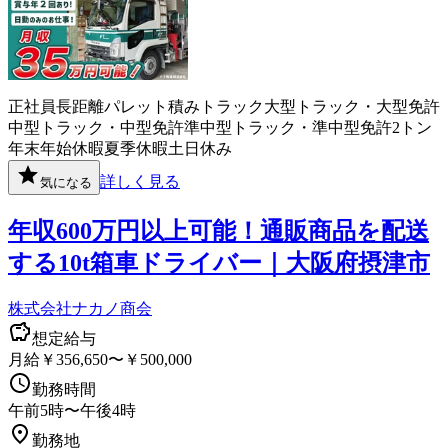
正社員
長距離
パレット積み
トラック
大型トラック・大型免許
中型トラック・中型免許
準中型トラック・準中型免許
2トン
年末年始休暇
夏季休暇
土日休み
詳しく見る
気になる
年収600万円以上可能！通販商品を配送
する10t箱車ドライバー｜大阪府摂津市
株式会社ナカノ商会
想定給与
月給￥356,650〜￥500,000
勤務時間
午前5時〜午後4時
勤務地