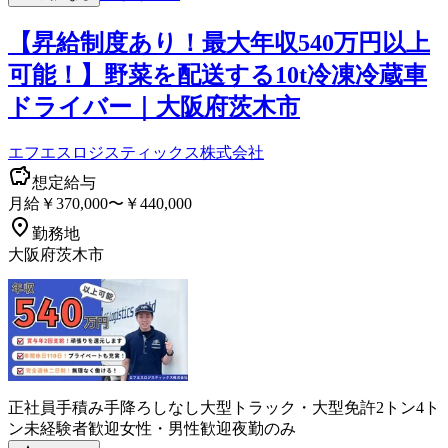
【昇給制度あり！最大年収540万円以上
可能！】野菜を配送する10t冷凍冷蔵車
ドライバー｜大阪府茨木市
エフエスロジスティックス株式会社
想定給与
月給￥370,000〜￥440,000
勤務地
大阪府茨木市
正社員
手積み手降ろしなし
大型トラック・大型免許
2トン
4ト
ン
未経験者歓迎
女性・男性歓迎
夜勤のみ