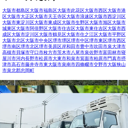
大阪市都島区
大阪市福島区
大阪市此花区
大阪市西区
大阪市港
区
大阪市大正区
大阪市天王寺区
大阪市浪速区
大阪市西淀川区
大阪市東淀川区
大阪市東成区
大阪市生野区
大阪市旭区
大阪市
城東区
大阪市阿倍野区
大阪市住吉区
大阪市東住吉区
大阪市西
成区
大阪市淀川区
大阪市鶴見区
大阪市住之江区
大阪市平野区
大阪市北区
大阪市中央区
堺市堺区
堺市中区
堺市東区
堺市西区
堺市南区
堺市北区
堺市美原区
岸和田市
豊中市
吹田市
泉大津市
高槻市
貝塚市
守口市
枚方市
茨木市
八尾市
泉佐野市
富田林市
寝
屋川市
河内長野市
松原市
大東市
和泉市
箕面市
柏原市
門真市
摂
津市
高石市
藤井寺市
東大阪市
泉南市
四條畷市
交野市
大阪狭山
市
泉北郡忠岡町
【
関西
】他の都道府県から
退職金あり
ドライバー求人を
探す
滋賀県
京都府
兵庫県
和歌山県
奈良県
勤務エリア