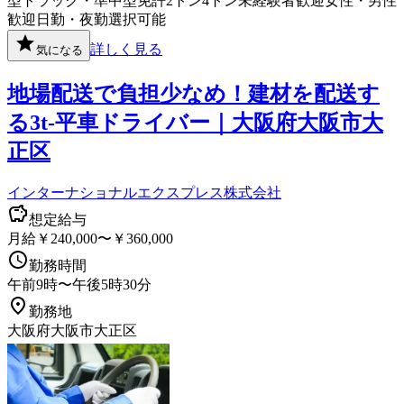
型トラック・準中型免許
2トン
4トン
未経験者歓迎
女性・男性
歓迎
日勤・夜勤選択可能
詳しく見る
気になる
地場配送で負担少なめ！建材を配送す
る3t‐平車ドライバー｜大阪府大阪市大
正区
インターナショナルエクスプレス株式会社
想定給与
月給￥240,000〜￥360,000
勤務時間
午前9時〜午後5時30分
勤務地
大阪府大阪市大正区