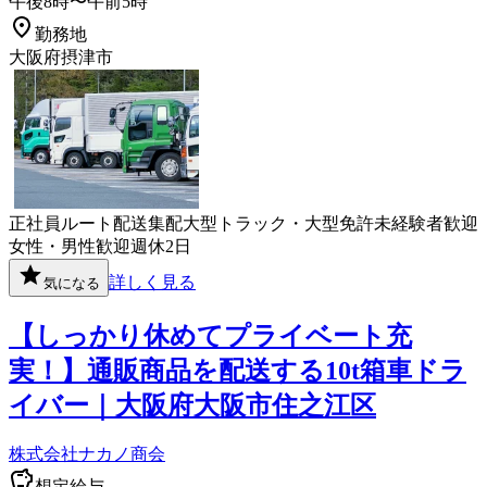
午後8時〜午前5時
勤務地
大阪府摂津市
正社員
ルート配送
集配
大型トラック・大型免許
未経験者歓迎
女性・男性歓迎
週休2日
詳しく見る
気になる
【しっかり休めてプライベート充
実！】通販商品を配送する10t箱車ドラ
イバー｜大阪府大阪市住之江区
株式会社ナカノ商会
想定給与