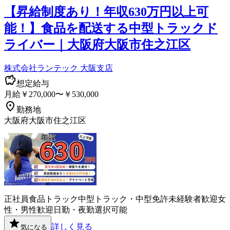
【昇給制度あり！年収630万円以上可
能！】食品を配送する中型トラックド
ライバー｜大阪府大阪市住之江区
株式会社ランテック 大阪支店
想定給与
月給￥270,000〜￥530,000
勤務地
大阪府大阪市住之江区
正社員
食品
トラック
中型トラック・中型免許
未経験者歓迎
女
性・男性歓迎
日勤・夜勤選択可能
詳しく見る
気になる