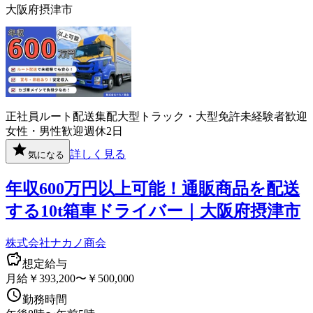
大阪府摂津市
正社員
ルート配送
集配
大型トラック・大型免許
未経験者歓迎
女性・男性歓迎
週休2日
詳しく見る
気になる
年収600万円以上可能！通販商品を配送
する10t箱車ドライバー｜大阪府摂津市
株式会社ナカノ商会
想定給与
月給￥393,200〜￥500,000
勤務時間