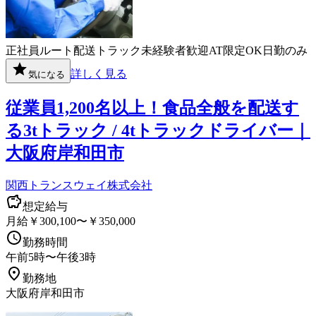
正社員
ルート配送
トラック
未経験者歓迎
AT限定OK
日勤のみ
詳しく見る
気になる
従業員1,200名以上！食品全般を配送す
る3tトラック / 4tトラックドライバー｜
大阪府岸和田市
関西トランスウェイ株式会社
想定給与
月給￥300,100〜￥350,000
勤務時間
午前5時〜午後3時
勤務地
大阪府岸和田市