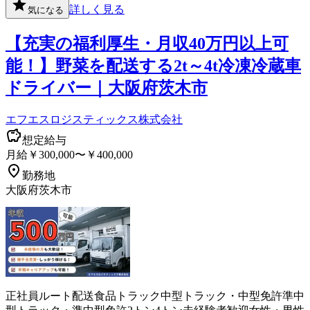
詳しく見る
気になる
【充実の福利厚生・月収40万円以上可
能！】野菜を配送する2t～4t冷凍冷蔵車
ドライバー｜大阪府茨木市
エフエスロジスティックス株式会社
想定給与
月給￥300,000〜￥400,000
勤務地
大阪府茨木市
正社員
ルート配送
食品
トラック
中型トラック・中型免許
準中