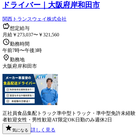
ドライバー｜大阪府岸和田市
関西トランスウェイ株式会社
想定給与
月給￥273,037〜￥321,560
勤務時間
午前7時〜午後3時
勤務地
大阪府岸和田市
正社員
食品
集配
トラック
準中型トラック・準中型免許
未経験
者歓迎
女性・男性歓迎
AT限定OK
日勤のみ
週休2日
詳しく見る
気になる