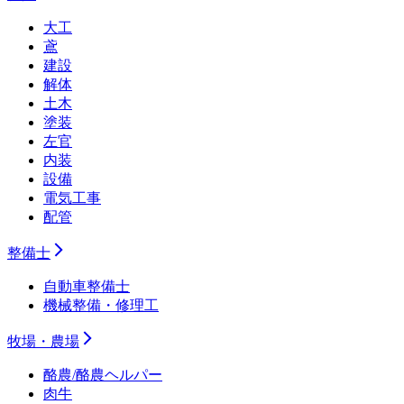
大工
鳶
建設
解体
土木
塗装
左官
内装
設備
電気工事
配管
整備士
自動車整備士
機械整備・修理工
牧場・農場
酪農/酪農ヘルパー
肉牛