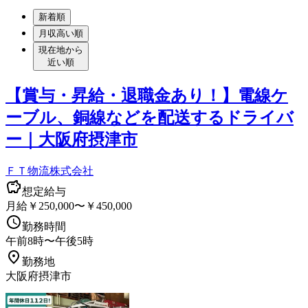
新着順
月収高い順
現在地から
近い順
【賞与・昇給・退職金あり！】電線ケ
ーブル、銅線などを配送するドライバ
ー｜大阪府摂津市
ＦＴ物流株式会社
想定給与
月給￥250,000〜￥450,000
勤務時間
午前8時〜午後5時
勤務地
大阪府摂津市