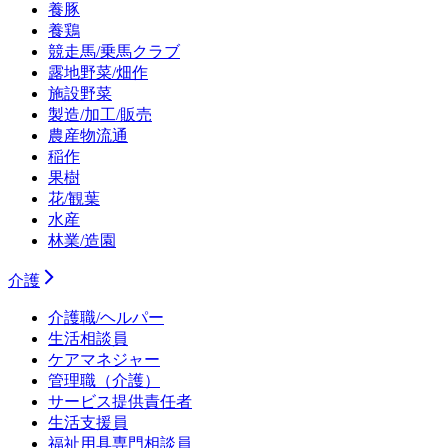
養豚
養鶏
競走馬/乗馬クラブ
露地野菜/畑作
施設野菜
製造/加工/販売
農産物流通
稲作
果樹
花/観葉
水産
林業/造園
介護
介護職/ヘルパー
生活相談員
ケアマネジャー
管理職（介護）
サービス提供責任者
生活支援員
福祉用具専門相談員