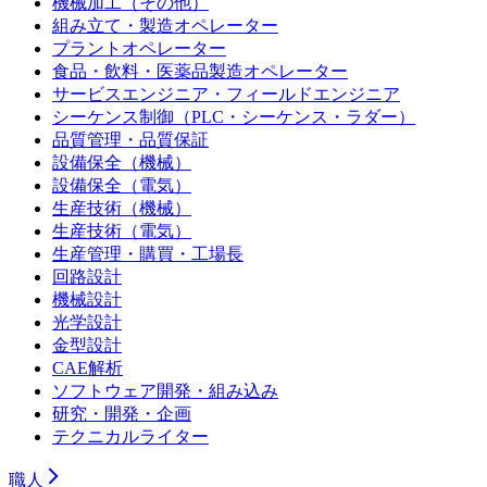
機械加工（その他）
組み立て・製造オペレーター
プラントオペレーター
食品・飲料・医薬品製造オペレーター
サービスエンジニア・フィールドエンジニア
シーケンス制御（PLC・シーケンス・ラダー）
品質管理・品質保証
設備保全（機械）
設備保全（電気）
生産技術（機械）
生産技術（電気）
生産管理・購買・工場長
回路設計
機械設計
光学設計
金型設計
CAE解析
ソフトウェア開発・組み込み
研究・開発・企画
テクニカルライター
職人