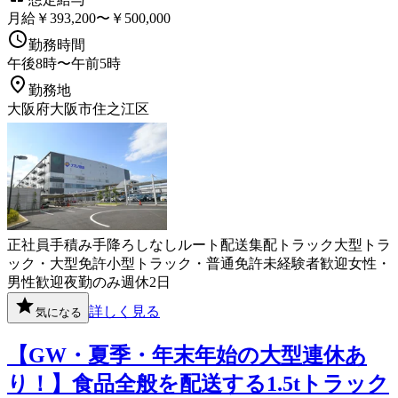
月給￥393,200〜￥500,000
勤務時間
午後8時〜午前5時
勤務地
大阪府大阪市住之江区
正社員
手積み手降ろしなし
ルート配送
集配
トラック
大型トラ
ック・大型免許
小型トラック・普通免許
未経験者歓迎
女性・
男性歓迎
夜勤のみ
週休2日
詳しく見る
気になる
【GW・夏季・年末年始の大型連休あ
り！】食品全般を配送する1.5tトラック