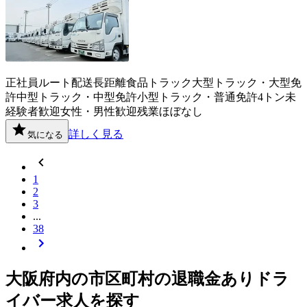
正社員
ルート配送
長距離
食品
トラック
大型トラック・大型免
許
中型トラック・中型免許
小型トラック・普通免許
4トン
未
経験者歓迎
女性・男性歓迎
残業ほぼなし
詳しく見る
気になる
1
2
3
...
38
大阪府
内の市区町村の
退職金あり
ドラ
イバー
求人を探す