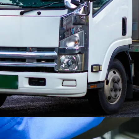
迎
シニア歓迎
夜勤のみ
週休2日
、古紙を運ぶ準中型・中型・大型トラック