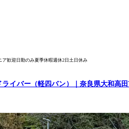
ニア歓迎
日勤のみ
夏季休暇
週休2日
土日休み
ドライバー（軽四バン）｜奈良県大和高田