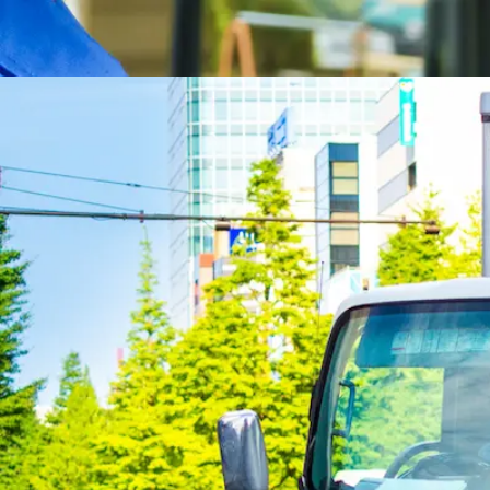
勤務地
奈良県大和高田市
アルバイト
食品
集配
トラック
小型トラック・普通免許
未経験
詳しく見る
気になる
【未経験歓迎！】チルド食品を運ぶ中型
有限会社 奈良葛城乳販
想定給与
月給￥250,000〜￥330,000
勤務時間
午後2時〜午前0時