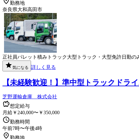
勤務地
奈良県大和高田市
正社員
パレット積み
トラック
大型トラック・大型免許
日勤の
詳しく見る
気になる
【未経験歓迎！】準中型トラックドライ
芝野運輸倉庫 株式会社
想定給与
月給￥240,000〜￥350,000
勤務時間
午前7時〜午後4時
勤務地