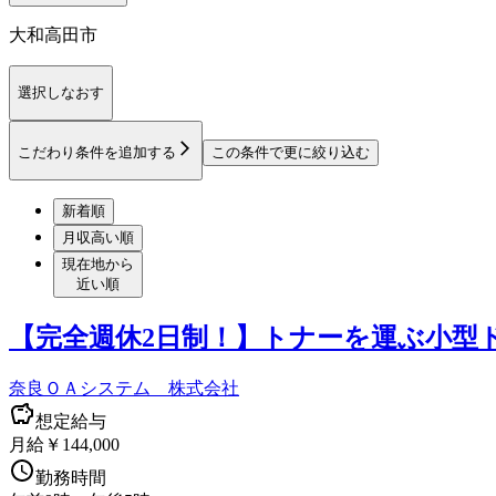
大和高田市
選択しなおす
こだわり条件を追加する
この条件で更に絞り込む
新着順
月収高い順
現在地から
近い順
【完全週休2日制！】トナーを運ぶ小型
奈良ＯＡシステム 株式会社
想定給与
月給￥144,000
勤務時間