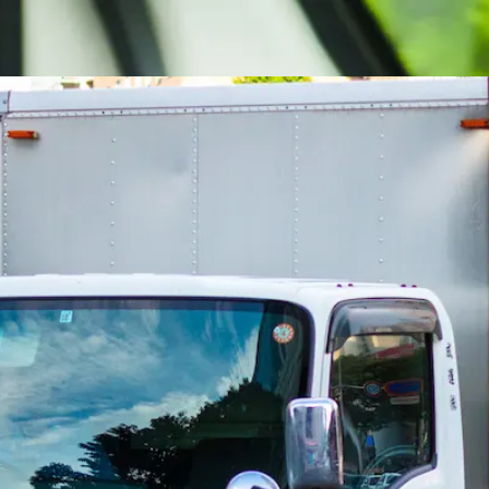
者歓迎
シニア歓迎
日勤のみ
夏季休暇
週休2日
土日休み
トラックドライバー（4t保冷車）｜奈良