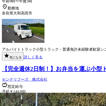
午前9時〜午後5時
勤務地
奈良県大和高田市
アルバイト
トラック
小型トラック・普通免許
未経験者歓迎
シ
詳しく見る
気になる
【完全週休2日制！】お弁当を運ぶ小型
センナリフーズ 株式会社
想定給与
月給￥144,000
勤務時間
午前8時30分〜午後4時40分