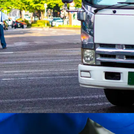
勤務地
奈良県大和高田市
正社員
食品
トラック
中型トラック・中型免許
4トン
未経験者歓
詳しく見る
気になる
【賞与・昇給・退職金あり】リサイクル紙
カー）｜奈良県大和高田市
株式会社 吉田稔商店
想定給与
月給￥210,000〜￥330,000
勤務時間
午前8時30分〜午後5時