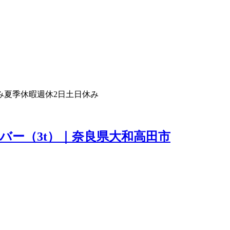
み
夏季休暇
週休2日
土日休み
バー（3t）｜奈良県大和高田市