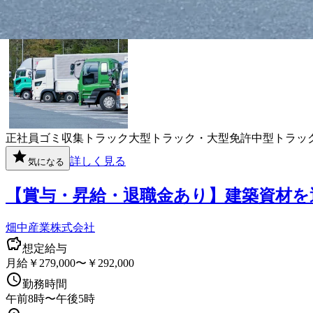
勤務地
奈良県大和高田市
正社員
ゴミ収集
トラック
大型トラック・大型免許
中型トラッ
詳しく見る
気になる
【賞与・昇給・退職金あり】建築資材を
畑中産業株式会社
想定給与
月給￥279,000〜￥292,000
勤務時間
午前8時〜午後5時