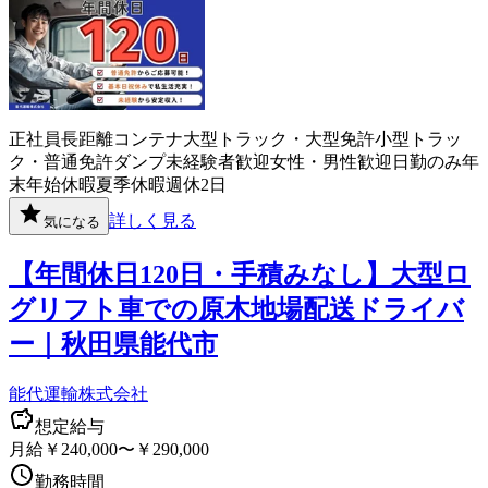
正社員
長距離
コンテナ
大型トラック・大型免許
小型トラッ
ク・普通免許
ダンプ
未経験者歓迎
女性・男性歓迎
日勤のみ
年
末年始休暇
夏季休暇
週休2日
詳しく見る
気になる
【年間休日120日・手積みなし】大型ロ
グリフト車での原木地場配送ドライバ
ー｜秋田県能代市
能代運輸株式会社
想定給与
月給￥240,000〜￥290,000
勤務時間