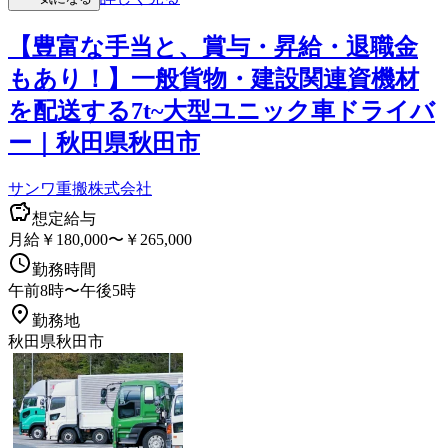
【豊富な手当と、賞与・昇給・退職金
もあり！】一般貨物・建設関連資機材
を配送する7t~大型ユニック車ドライバ
ー｜秋田県秋田市
サンワ重搬株式会社
想定給与
月給￥180,000〜￥265,000
勤務時間
午前8時〜午後5時
勤務地
秋田県秋田市