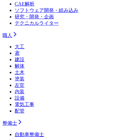
CAE解析
ソフトウェア開発・組み込み
研究・開発・企画
テクニカルライター
職人
大工
鳶
建設
解体
土木
塗装
左官
内装
設備
電気工事
配管
整備士
自動車整備士