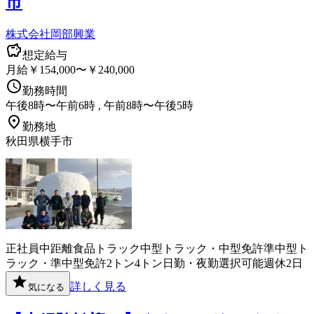
市
株式会社岡部興業
想定給与
月給￥154,000〜￥240,000
勤務時間
午後8時〜午前6時 , 午前8時〜午後5時
勤務地
秋田県横手市
正社員
中距離
食品
トラック
中型トラック・中型免許
準中型ト
ラック・準中型免許
2トン
4トン
日勤・夜勤選択可能
週休2日
詳しく見る
気になる