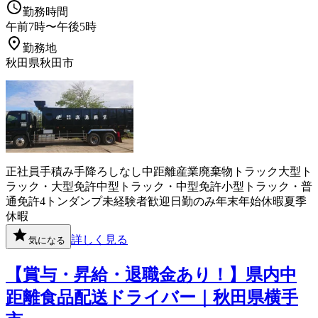
勤務時間
午前7時〜午後5時
勤務地
秋田県秋田市
正社員
手積み手降ろしなし
中距離
産業廃棄物
トラック
大型ト
ラック・大型免許
中型トラック・中型免許
小型トラック・普
通免許
4トン
ダンプ
未経験者歓迎
日勤のみ
年末年始休暇
夏季
休暇
詳しく見る
気になる
【賞与・昇給・退職金あり！】県内中
距離食品配送ドライバー｜秋田県横手