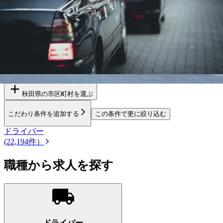
会保険完備ドライバー求人を
探す
青森県
岩手県
宮城県
山形県
福島県
北海道
勤務エリア
都道府県を変更
秋田県
の市区町村を選ぶ
こだわり条件を追加する
この条件で更に絞り込む
ドライバー
(22,194件）
職種から求人を探す
ドライバー