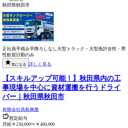
秋田県秋田市
正社員
手積み手降ろしなし
大型トラック・大型免許
女性・男
性歓迎
日勤のみ
詳しく見る
気になる
【スキルアップ可能！】秋田県内の工
事現場を中心に資材運搬を行うドライ
バー｜秋田県秋田市
有限会社高島興業
想定給与
月給￥230,000〜￥400,000