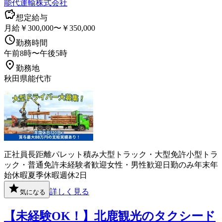
能代運輸株式会社
想定給与
月給￥300,000〜￥350,000
勤務時間
午前8時〜午後5時
勤務地
秋田県能代市
正社員
長距離
パレット積み
大型トラック・大型免許
小型トラ
ック・普通免許
未経験者歓迎
女性・男性歓迎
日勤のみ
年末年
始休暇
夏季休暇
週休2日
詳しく見る
気になる
【未経験OK！】北鹿観光のタクシード