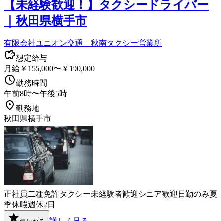
【未経験歓迎！】タクシードライバー
｜秋田県横手市
有限会社ユニオン交通 秋南タクシー営業所
想定給与
月給￥155,000〜￥190,000
勤務時間
午前8時〜午後5時
勤務地
秋田県横手市
正社員
二種免許
タクシー
未経験者歓迎
シニア歓迎
日勤のみ
夏
季休暇
週休2日
詳しく見る