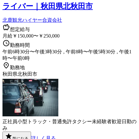
ライバー｜秋田県北秋田市
北鹿観光ハイヤー合資会社
想定給与
月給￥150,000〜￥250,000
勤務時間
午前6時30分〜午後3時30分 , 午前8時〜午後5時30分 , 午後1
時〜午前0時
勤務地
秋田県北秋田市
正社員
小型トラック・普通免許
タクシー
未経験者歓迎
日勤の
み
詳しく見る
気になる