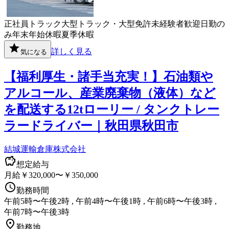
正社員
トラック
大型トラック・大型免許
未経験者歓迎
日勤の
み
年末年始休暇
夏季休暇
詳しく見る
気になる
【福利厚生・諸手当充実！】石油類や
アルコール、産業廃棄物（液体）など
を配送する12tローリー / タンクトレー
ラードライバー｜秋田県秋田市
結城運輸倉庫株式会社
想定給与
月給￥320,000〜￥350,000
勤務時間
午前5時〜午後2時 , 午前4時〜午後1時 , 午前6時〜午後3時 ,
午前7時〜午後3時
勤務地