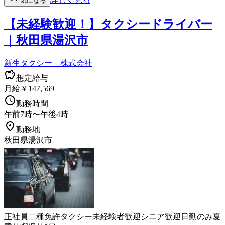
気になる
【未経験歓迎！】タクシードライバー
｜秋田県湯沢市
新生タクシー 株式会社
想定給与
月給￥147,569
勤務時間
午前7時〜午後4時
勤務地
秋田県湯沢市
正社員
二種免許
タクシー
未経験者歓迎
シニア歓迎
日勤のみ
夏