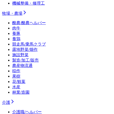
機械整備・修理工
牧場・農場
酪農/酪農ヘルパー
肉牛
養豚
養鶏
競走馬/乗馬クラブ
露地野菜/畑作
施設野菜
製造/加工/販売
農産物流通
稲作
果樹
花/観葉
水産
林業/造園
介護
介護職/ヘルパー