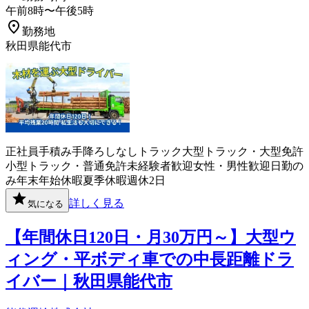
午前8時〜午後5時
勤務地
秋田県能代市
正社員
手積み手降ろしなし
トラック
大型トラック・大型免許
小型トラック・普通免許
未経験者歓迎
女性・男性歓迎
日勤の
み
年末年始休暇
夏季休暇
週休2日
詳しく見る
気になる
【年間休日120日・月30万円～】大型ウ
ィング・平ボディ車での中長距離ドラ
イバー｜秋田県能代市