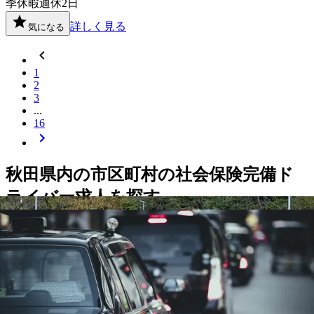
季休暇
週休2日
詳しく見る
気になる
1
2
3
...
16
秋田県
内の市区町村の
社会保険完備
ド
ライバー
求人を探す
秋田市
能代市
横手市
大館市
男鹿市
湯沢市
鹿角市
由利本荘市
潟
上市
大仙市
北秋田市
にかほ市
仙北市
鹿角郡小坂町
山本郡八峰
町
仙北郡美郷町
雄勝郡羽後町
【
北海道・東北
】他の都道府県から
社