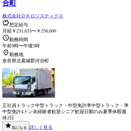
合町
株式会社ＤＫロジスティクス
想定給与
月給￥231,633〜￥256,000
勤務時間
午前9時〜午後5時
勤務地
奈良県北葛城郡河合町
正社員
トラック
中型トラック・中型免許
準中型トラック・準
中型免許
4トン
未経験者歓迎
シニア歓迎
日勤のみ
夏季休暇
週
休2日
詳しく見る
気になる