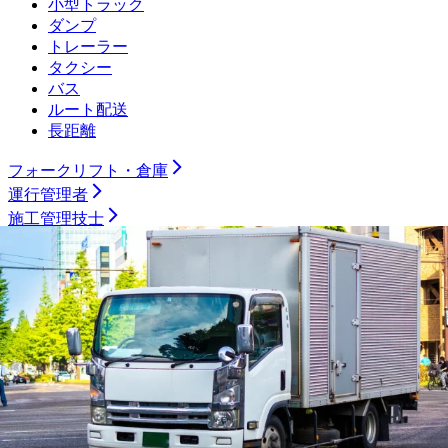
小型トラック
ダンプ
トレーラー
タクシー
バス
ルート配送
長距離
フォークリフト・倉庫
運行管理者
施工管理技士
土木施工管理技士
電気工事施工管理技士
建築施工管理技士
管工事施工管理技士
電気主任技術者
製造職
機械加工（旋盤）
機械加工（マシニング）