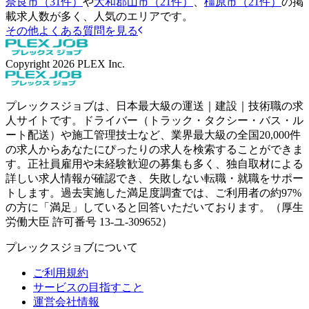
奈良市（31件）
や
大和郡山市（21件）
、
橿原市（21件）
の掲
載求人数が多く、人気のエリアです。
その他よくある質問を見る
Copyright
2026
PLEX Inc.
プレックスジョブは、日本最大級の運送｜建設｜技術職の求
人サイトです。ドライバー（トラック・タクシー・バス・ル
ート配送）や施工管理技士など、業界最大級の全国20,000件
の求人からあなたにぴったりの求人を検索することができま
す。正社員雇用や未経験歓迎の募集も多く、独自取材による
詳しい求人情報が確認でき、失敗しない転職・就職をサポー
トします。過去実施した満足度調査では、ご利用者の約97%
の方に「満足」していると回答いただいております。（厚生
労働大臣 許可番号 13-ユ-309652）
プレックスジョブについて
ご利用規約
サービスの目指すこと
運営会社情報