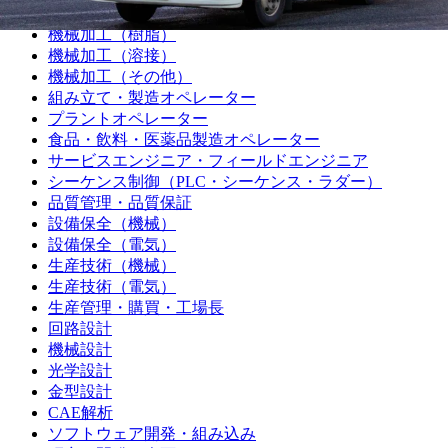
機械加工（プレス・板金）
機械加工（樹脂）
機械加工（溶接）
機械加工（その他）
組み立て・製造オペレーター
プラントオペレーター
食品・飲料・医薬品製造オペレーター
サービスエンジニア・フィールドエンジニア
シーケンス制御（PLC・シーケンス・ラダー）
品質管理・品質保証
設備保全（機械）
設備保全（電気）
生産技術（機械）
生産技術（電気）
生産管理・購買・工場長
回路設計
機械設計
光学設計
金型設計
CAE解析
ソフトウェア開発・組み込み