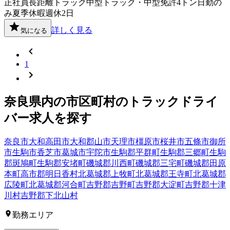
正社員
長距離
トラック
中型トラック・中型免許
4トン
日勤の
み
夏季休暇
週休2日
詳しく見る
気になる
1
奈良県
内の市区町村の
トラック
ドライ
バー
求人を探す
奈良市
大和高田市
大和郡山市
天理市
橿原市
桜井市
五條市
御所
市
生駒市
香芝市
葛城市
宇陀市
生駒郡平群町
生駒郡三郷町
生駒
郡斑鳩町
生駒郡安堵町
磯城郡川西町
磯城郡三宅町
磯城郡田原
本町
高市郡明日香村
北葛城郡上牧町
北葛城郡王寺町
北葛城郡
広陵町
北葛城郡河合町
吉野郡吉野町
吉野郡大淀町
吉野郡十津
川村
吉野郡下北山村
勤務エリア