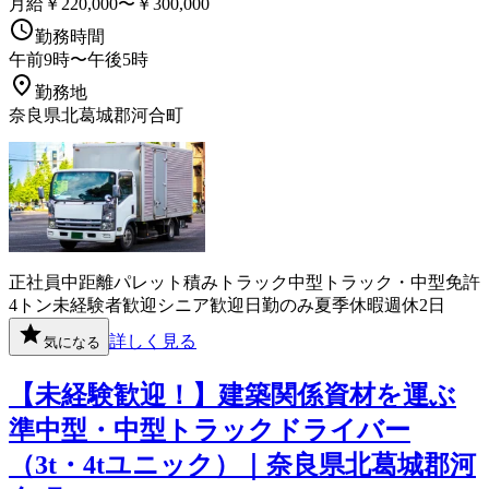
月給￥220,000〜￥300,000
勤務時間
午前9時〜午後5時
勤務地
奈良県北葛城郡河合町
正社員
中距離
パレット積み
トラック
中型トラック・中型免許
4トン
未経験者歓迎
シニア歓迎
日勤のみ
夏季休暇
週休2日
詳しく見る
気になる
【未経験歓迎！】建築関係資材を運ぶ
準中型・中型トラックドライバー
（3t・4tユニック）｜奈良県北葛城郡河