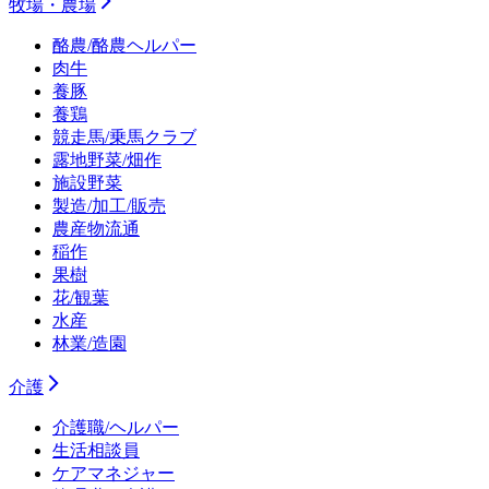
牧場・農場
酪農/酪農ヘルパー
肉牛
養豚
養鶏
競走馬/乗馬クラブ
露地野菜/畑作
施設野菜
製造/加工/販売
農産物流通
稲作
果樹
花/観葉
水産
林業/造園
介護
介護職/ヘルパー
生活相談員
ケアマネジャー