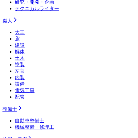
研究・開発・企画
テクニカルライター
職人
大工
鳶
建設
解体
土木
塗装
左官
内装
設備
電気工事
配管
整備士
自動車整備士
機械整備・修理工